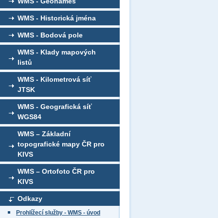
WMS - Geonames
WMS - Historická jména
WMS - Bodová pole
WMS - Klady mapových
listů
WMS - Kilometrová síť
JTSK
WMS - Geografická síť
WGS84
WMS – Základní
topografické mapy ČR pro
KIVS
WMS – Ortofoto ČR pro
KIVS
Odkazy
Prohlížecí služby - WMS - úvod