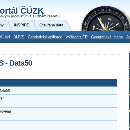
ortál ČÚZK
povým produktům a službám resortu
by
INSPIRE
Otevřená data
RÚIAN
DMVS
Geodetické aplikace
Výškopis ČR
Geografická jména
Ar
S - Data50
Data50
ven
anovena