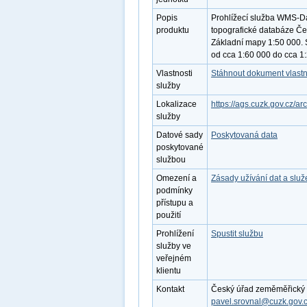
Popis
Prohlížecí služba WMS-Da
produktu
topografické databáze Čes
Základní mapy 1:50 000. 
od cca 1:60 000 do cca 1
Vlastnosti
Stáhnout dokument vlastn
služby
Lokalizace
https://ags.cuzk.gov.cz/
služby
Datové sady
Poskytovaná data
poskytované
službou
Omezení a
Zásady užívání dat a slu
podmínky
přístupu a
použití
Prohlížení
Spustit službu
služby ve
veřejném
klientu
Kontakt
Český úřad zeměměřický a 
pavel.srovnal@cuzk.gov.