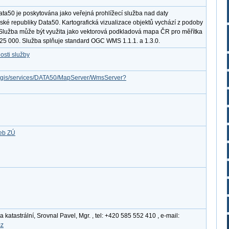
ta50 je poskytována jako veřejná prohlížecí služba nad daty
ké republiky Data50. Kartografická vizualizace objektů vychází z podoby
Služba může být využita jako vektorová podkladová mapa ČR pro měřítka
:25 000. Služba splňuje standard OGC WMS 1.1.1. a 1.3.0.
osti služby
arcgis/services/DATA50/MapServer/WmsServer?
žeb ZÚ
katastrální, Srovnal Pavel, Mgr. , tel: +420 585 552 410 , e-mail:
cz