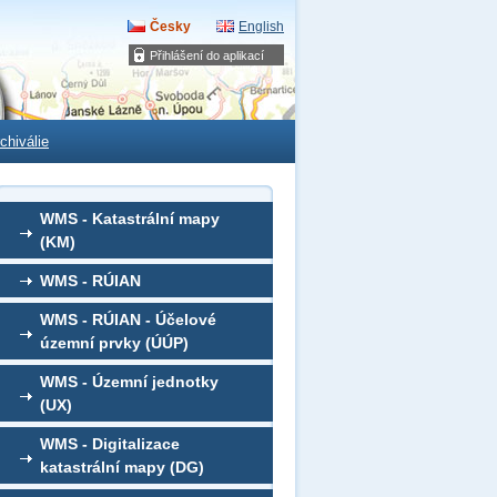
Česky
English
Přihlášení do aplikací
chiválie
WMS - Katastrální mapy
(KM)
WMS - RÚIAN
WMS - RÚIAN - Účelové
územní prvky (ÚÚP)
WMS - Územní jednotky
(UX)
WMS - Digitalizace
katastrální mapy (DG)