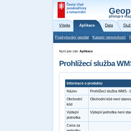
Geop
přístup k ma
Vítejte
Aplikace
Data
Služ
Poskytování geodat
Katastr nemovitostí
Nyní jste zde:
Aplikace
Prohlížecí služba WM
Informace o produktu
Název
Prohlížecí služba WMS - 
Obchodní
Obchodní kód není stano
kód
Výdejní
Výdejní jednotka není st
jednotka
Cena za
jednotku