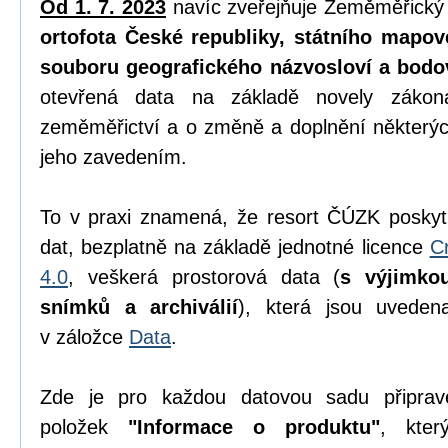
Od 1. 7. 2023
navíc zveřejňuje Zeměměřický
ortofota České republiky, státního mapov
souboru geografického názvosloví a bodo
otevřená data na základě novely zák
zeměměřictví a o změně a doplnění některýc
jeho zavedením.
To v praxi znamená, že resort ČÚZK poskyt
dat, bezplatně na základě jednotné licence
C
4.0
, veškerá prostorová data (
s výjimko
snímků a archiválií
), která jsou uvede
v záložce
Data
.
Zde je pro každou datovou sadu připrav
položek
"Informace o produktu"
, kter