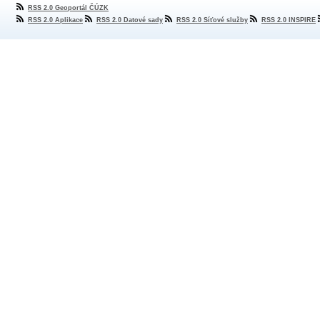
RSS 2.0 Geoportál ČÚZK
RSS 2.0 Aplikace
RSS 2.0 Datové sady
RSS 2.0 Síťové služby
RSS 2.0 INSPIRE