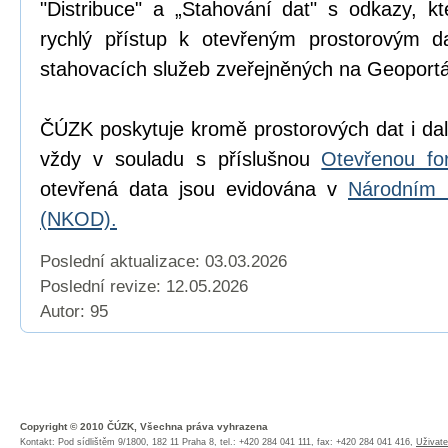
"Distribuce" a „Stahování dat" s odkazy, k
rychlý přístup k otevřeným prostorovým d
stahovacích služeb zveřejněných na Geoport
ČÚZK poskytuje kromě prostorových dat i dal
vždy v souladu s příslušnou
Otevřenou fo
otevřená data jsou evidována v
Národním 
(NKOD).
Poslední aktualizace: 03.03.2026
Poslední revize:
12.05.2026
Autor: 95
Copyright © 2010 ČÚZK, Všechna práva vyhrazena
Kontakt: Pod sídlištěm 9/1800, 182 11 Praha 8, tel.: +420 284 041 111, fax: +420 284 041 416,
Uživate