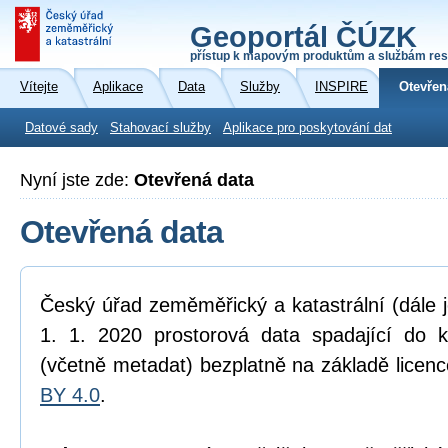
Geoportál ČÚZK
přístup k mapovým produktům a službám res
Vítejte
Aplikace
Data
Služby
INSPIRE
Otevřen
Datové sady
Stahovací služby
Aplikace pro poskytování dat
Nyní jste zde:
Otevřená data
Otevřená data
Český úřad zeměměřický a katastrální (dále 
1. 1. 2020 prostorová data spadající do 
(včetně metadat) bezplatně na základě licen
BY 4.0
.