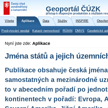
Geoportál ČÚZK
přístup k mapovým produktům a službám res
Vítejte
Aplikace
Data
Služby
INSPIRE
Otevřen
Poskytování geodat
Katastr nemovitostí
RÚIAN
DMVS
Geodetické ap
Nyní jste zde:
Aplikace
Jména států a jejich územních
Publikace obsahuje česká jména
samostatných a mezinárodně uzn
to v abecedním pořadí po jednot
kontinentech v pořadí: Evropa, A