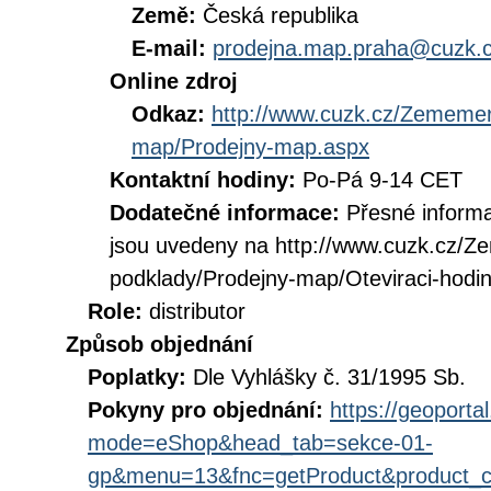
Země:
Česká republika
E-mail:
prodejna.map.praha@cuzk.
Online zdroj
Odkaz:
http://www.cuzk.cz/Zememeri
map/Prodejny-map.aspx
Kontaktní hodiny:
Po-Pá 9-14 CET
Dodatečné informace:
Přesné inform
jsou uvedeny na http://www.cuzk.cz/Ze
podklady/Prodejny-map/Oteviraci-hodi
Role:
distributor
Způsob objednání
Poplatky:
Dle Vyhlášky č. 31/1995 Sb.
Pokyny pro objednání:
https://geoporta
mode=eShop&head_tab=sekce-01-
gp&menu=13&fnc=getProduct&product_