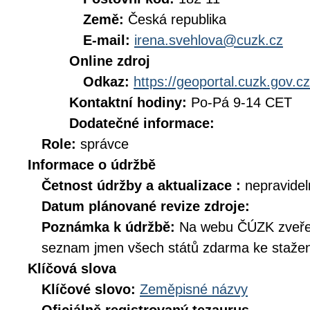
Země:
Česká republika
E-mail:
irena.svehlova@cuzk.cz
Online zdroj
Odkaz:
https://geoportal.cuzk.gov.cz
Kontaktní hodiny:
Po-Pá 9-14 CET
Dodatečné informace:
Role:
správce
Informace o údržbě
Četnost údržby a aktualizace :
nepravide
Datum plánované revize zdroje:
Poznámka k údržbě:
Na webu ČÚZK zveřej
seznam jmen všech států zdarma ke stažen
Klíčová slova
Klíčové slovo:
Zeměpisné názvy