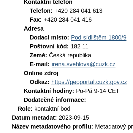
Kontaktní telefon
Telefon:
+420 284 041 613
Fax:
+420 284 041 416
Adresa
Dodací místo:
Pod sídlištěm 1800/9
Poštovní kód:
182 11
Země:
Česká republika
E-mail:
irena.svehlova@cuzk.cz
Online zdroj
Odkaz:
https://geoportal.cuzk.gov.cz
Kontaktní hodiny:
Po-Pá 9-14 CET
Dodatečné informace:
Role:
kontaktní bod
Datum metadat:
2023-09-15
Název metadatového profilu:
Metadatový pr