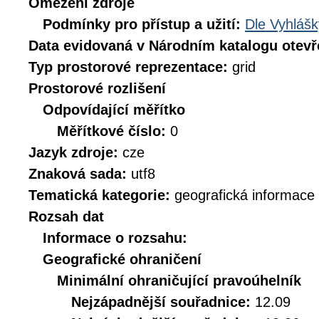
Omezení zdroje
Podmínky pro přístup a užití:
Dle Vyhlášk
Data evidovaná v Národním katalogu otev
Typ prostorové reprezentace:
grid
Prostorové rozlišení
Odpovídající měřítko
Měřítkové číslo:
0
Jazyk zdroje:
cze
Znaková sada:
utf8
Tematická kategorie:
geografická informace
Rozsah dat
Informace o rozsahu:
Geografické ohraničení
Minimální ohraničující pravoúhelník
Nejzápadnější souřadnice:
12.09