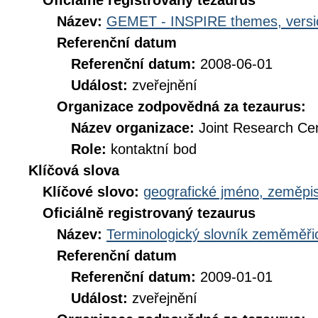
Oficiálně registrovaný tezaurus
Název:
GEMET - INSPIRE themes, versi
Referenční datum
Referenční datum:
2008-06-01
Událost:
zveřejnění
Organizace zodpovědná za tezaurus:
Název organizace:
Joint Research Ce
Role:
kontaktní bod
Klíčová slova
Klíčové slovo:
geografické jméno, zeměp
Oficiálně registrovaný tezaurus
Název:
Terminologický slovník zeměměřic
Referenční datum
Referenční datum:
2009-01-01
Událost:
zveřejnění