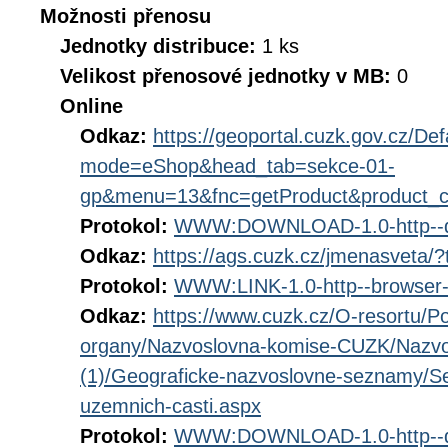
Možnosti přenosu
Jednotky distribuce:
1 ks
Velikost přenosové jednotky v MB:
0
Online
Odkaz:
https://geoportal.cuzk.gov.cz/Def
mode=eShop&head_tab=sekce-01-
gp&menu=13&fnc=getProduct&product_
Protokol:
WWW:DOWNLOAD-1.0-http--d
Odkaz:
https://ags.cuzk.cz/jmenasveta/
Protokol:
WWW:LINK-1.0-http--browser-
Odkaz:
https://www.cuzk.cz/O-resortu/Po
organy/Nazvoslovna-komise-CUZK/Nazv
(1)/Geograficke-nazvoslovne-seznamy/Se
uzemnich-casti.aspx
Protokol:
WWW:DOWNLOAD-1.0-http--