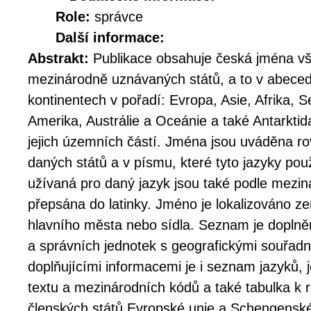
Role:
správce
Další informace:
Abstrakt:
Publikace obsahuje česká jména v
mezinárodně uznávaných států, a to v abeced
kontinentech v pořadí: Evropa, Asie, Afrika, S
Amerika, Austrálie a Oceánie a také Antarktid
jejich územních částí. Jména jsou uváděna ro
daných států a v písmu, které tyto jazyky pou
užívaná pro daný jazyk jsou také podle mezin
přepsána do latinky. Jméno je lokalizováno 
hlavního města nebo sídla. Seznam je doplně
a správních jednotek s geografickými souřadn
doplňujícími informacemi je i seznam jazyků, j
textu a mezinárodních kódů a také tabulka k
členských států Evropské unie a Schengenské