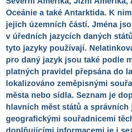
Severní Amerika, Jižní Amerika, 
Oceánie a také Antarktida. K nim
jejich územních částí. Jména js
v úředních jazycích daných států
tyto jazyky používají. Nelatinko
pro daný jazyk jsou také podle 
platných pravidel přepsána do la
lokalizováno zeměpisnými souřa
města nebo sídla. Seznam je do
hlavních měst států a správních 
geografickými souřadnicemi těch
doplňujícími informacemi je i se