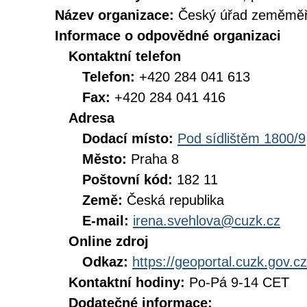
Název organizace:
Český úřad zeměměři
Informace o odpovědné organizaci
Kontaktní telefon
Telefon:
+420 284 041 613
Fax:
+420 284 041 416
Adresa
Dodací místo:
Pod sídlištěm 1800/9
Město:
Praha 8
Poštovní kód:
182 11
Země:
Česká republika
E-mail:
irena.svehlova@cuzk.cz
Online zdroj
Odkaz:
https://geoportal.cuzk.gov.cz
Kontaktní hodiny:
Po-Pá 9-14 CET
Dodatečné informace: