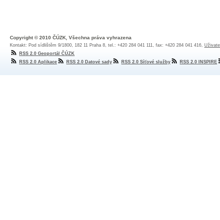
Copyright © 2010 ČÚZK, Všechna práva vyhrazena
Kontakt: Pod sídlištěm 9/1800, 182 11 Praha 8, tel.: +420 284 041 111, fax: +420 284 041 416,
Uživate
RSS 2.0 Geoportál ČÚZK
RSS 2.0 Aplikace
RSS 2.0 Datové sady
RSS 2.0 Síťové služby
RSS 2.0 INSPIRE