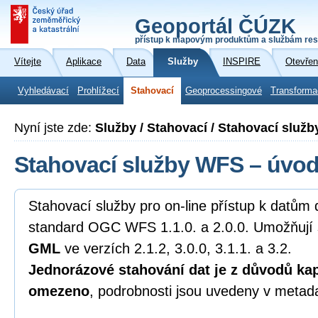
Geoportál ČÚZK
přístup k mapovým produktům a službám res
Vítejte
Aplikace
Data
Služby
INSPIRE
Otevřen
Vyhledávací
Prohlížecí
Stahovací
Geoprocessingové
Transforma
Nyní jste zde:
Služby / Stahovací / Stahovací služ
Stahovací služby WFS – úvo
Stahovací služby pro on-line přístup k datům 
standard OGC WFS 1.1.0. a 2.0.0. Umožňují 
GML
ve verzích 2.1.2, 3.0.0, 3.1.1. a 3.2.
Jednorázové stahování dat je z důvodů kap
omezeno
, podrobnosti jsou uvedeny v metad