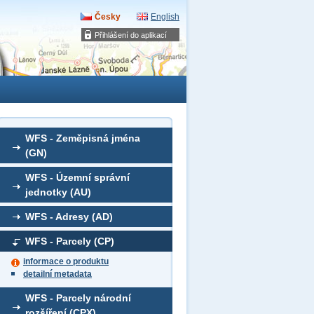
Česky
English
Přihlášení do aplikací
WFS - Zeměpisná jména
(GN)
WFS - Územní správní
jednotky (AU)
WFS - Adresy (AD)
WFS - Parcely (CP)
informace o produktu
detailní metadata
WFS - Parcely národní
rozšíření (CPX)