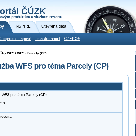
ortál ČÚZK
povým produktům a službám resortu
by
INSPIRE
Otevřená data
Geoprocessingové
Transformační
CZEPOS
užby WFS / WFS - Parcely (CP)
užba WFS pro téma Parcely (CP)
a WFS pro téma Parcely (CP)
ven
anovena