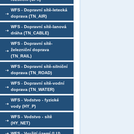
WFS - Dopravní sítě-letecká
doprava (TN_AIR)
WFS - Dopravní sítě-lanová
dráha (TN_CABLE)
WFS - Dopravní sítě-
železniční doprava
(TN_RAIL)
WFS - Dopravní sítě-silniční
doprava (TN_ROAD)
WFS - Dopravní sítě-vodní
doprava (TN_WATER)
WFS - Vodstvo - fyzické
vody (HY_P)
WFS - Vodstvo - sítě
(HY_NET)
WFS - Využití území (LU)