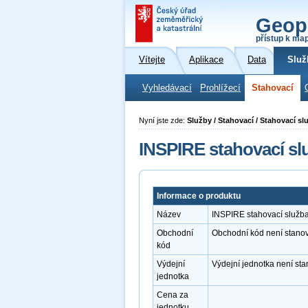
Geop
přístup k ma
Vítejte
Aplikace
Data
Služ
Vyhledávací
Prohlížecí
Stahovací
Nyní jste zde:
Služby / Stahovací / Stahovací sl
INSPIRE stahovací sl
Informace o produktu
Název
INSPIRE stahovací služb
Obchodní
Obchodní kód není stano
kód
Výdejní
Výdejní jednotka není st
jednotka
Cena za
jednotku