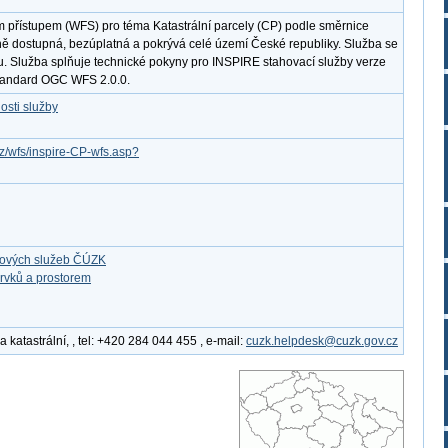
m přístupem (WFS) pro téma Katastrální parcely (CP) podle směrnice
ně dostupná, bezúplatná a pokrývá celé území České republiky. Služba se
u. Služba splňuje technické pokyny pro INSPIRE stahovací služby verze
standard OGC WFS 2.0.0.
osti služby
cz/wfs/inspire-CP-wfs.asp?
ťových služeb ČÚZK
rvků a prostorem
katastrální, , tel: +420 284 044 455 , e-mail:
cuzk.helpdesk@cuzk.gov.cz