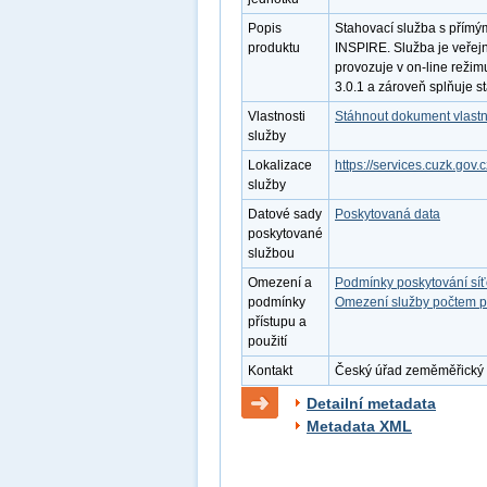
Popis
Stahovací služba s přímý
produktu
INSPIRE. Služba je veřej
provozuje v on-line režim
3.0.1 a zároveň splňuje 
Vlastnosti
Stáhnout dokument vlastn
služby
Lokalizace
https://services.cuzk.gov.
služby
Datové sady
Poskytovaná data
poskytované
službou
Omezení a
Podmínky poskytování sí
podmínky
Omezení služby počtem p
přístupu a
použití
Kontakt
Český úřad zeměměřický a 
Detailní metadata
Metadata XML