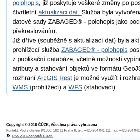
polohopis
, již poskytuje veškeré změny po pos
čtvrtletní
aktualizaci dat.
Služba byla vytvořen
datové sady ZABAGED® - polohopis jako pod
překreslováním.
Již dříve (souběžně s aktualizací dat) byla a
prohlížecí služba
ZABAGED® - polohopis
posk
z publikační databáze, včetně možnosti vypín
atributy a stahování objektů ve formátu Geo
rozhraní
ArcGIS Rest
je možné využít i rozhr
WMS (
prohlížecí) a
WFS
(stahovací).
Copyright © 2010 ČÚZK, Všechna práva vyhrazena
Kontakt: Pod sídlištěm 9/1800, 182 11 Praha 8, tel.: +420 284 041 111, fax: +420 284 04
RSS 2.0 Geoportál ČÚZK