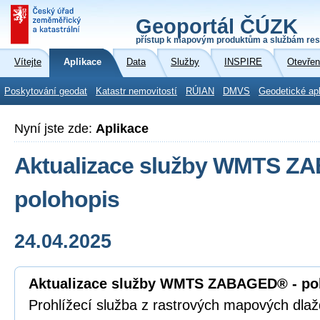
Geoportál ČÚZK
přístup k mapovým produktům a službám res
Vítejte
Aplikace
Data
Služby
INSPIRE
Otevřen
Poskytování geodat
Katastr nemovitostí
RÚIAN
DMVS
Geodetické ap
Nyní jste zde:
Aplikace
Aktualizace služby WMTS Z
polohopis
24.04.2025
Aktualizace služby WMTS ZABAGED® - po
Prohlížecí služba z rastrových mapových dla