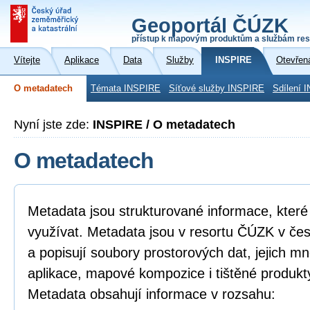
Geoportál ČÚZK
přístup k mapovým produktům a službám res
Vítejte
Aplikace
Data
Služby
INSPIRE
Otevřen
O metadatech
Témata INSPIRE
Síťové služby INSPIRE
Sdílení 
Nyní jste zde:
INSPIRE / O metadatech
O metadatech
Metadata jsou strukturované informace, které l
využívat. Metadata jsou v resortu ČÚZK v če
a popisují soubory prostorových dat, jejich mn
aplikace, mapové kompozice i tištěné produkt
Metadata obsahují informace v rozsahu: