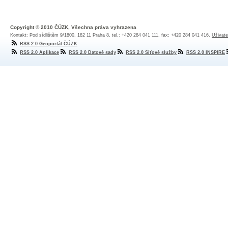
Copyright © 2010 ČÚZK, Všechna práva vyhrazena
Kontakt: Pod sídlištěm 9/1800, 182 11 Praha 8, tel.: +420 284 041 111, fax: +420 284 041 416,
Uživate
RSS 2.0 Geoportál ČÚZK
RSS 2.0 Aplikace
RSS 2.0 Datové sady
RSS 2.0 Síťové služby
RSS 2.0 INSPIRE