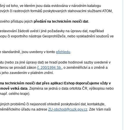
išný od toho, ve kterém jsou data evidována v národním katalogu
torových či rastrových formátů poskytovaných stahovacími službami ATOM,
kového přístupu jejich
předání na technickém nosiči dat
.
stavování žádosti uvést i jiné požadavky na úpravu dat, například
shopu či exportního nástroje Geoprohlížeče, nebo vyskladnění souborů ve
me standardně, jsou uvedeny v tomto
přehledu
.
u (nebo za jiné úpravy dat) se hradí podle hodinové sazby uvedené v
 kterou se provádí zákon
č. 200/1994 Sb.
, o zeměměřictví a o změně a
s jeho zavedením v platném znění.
t na technickém nosiči dat přes aplikaci Eshop doporučujeme vždy v
emově velká data
. Zejména se jedná o data ortofota ČR, výškopisu nebo
apř. celého kraje).
jiných problémů či nejasností ohledně poskytování dat, kontaktujte,
Zeměměřického úřadu na adrese
ZU-obchod@cuzk.gov.cz
. Zde Vám naši