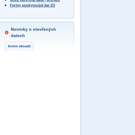
Nově otevřená data - přehled
Formy poskytování dat ZÚ
Novinky o otevřených
datech
Archiv aktualit