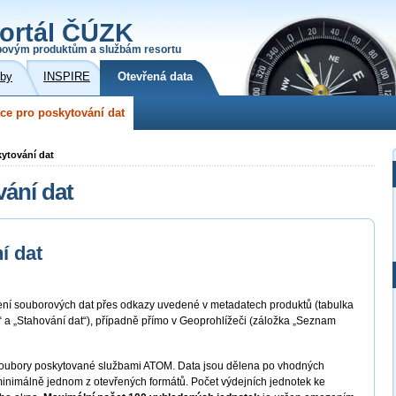
ortál ČÚZK
povým produktům a službám resortu
žby
INSPIRE
Otevřená data
ce pro poskytování dat
kytování dat
vání dat
í dat
žení souborových dat přes odkazy uvedené v metadatech produktů (tabulka
e“ a „Stahování dat“), případně přímo v Geoprohlížeči (záložka „Seznam
é soubory poskytované službami ATOM. Data jsou dělena po vhodných
minimálně jednom z otevřených formátů. Počet výdejních jednotek ke