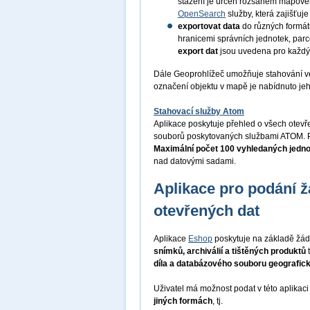
stažení je určen rozsahem mapov
OpenSearch
služby, která zajišťu
exportovat data
do různých formá
hranicemi správních jednotek, par
export dat
jsou uvedena pro každý
Dále Geoprohlížeč umožňuje stahování v
označení objektu v mapě je nabídnuto je
Stahovací služby Atom
Aplikace poskytuje přehled o všech otev
souborů poskytovaných službami ATOM. P
Maximální počet 100 vyhledaných jedn
nad datovými sadami.
Aplikace pro podání ž
otevřených dat
Aplikace
Eshop
poskytuje na základě žád
snímků, archiválií a tištěných produktů
díla a databázového souboru geografic
Uživatel má možnost podat v této aplikac
jiných formách
, tj.