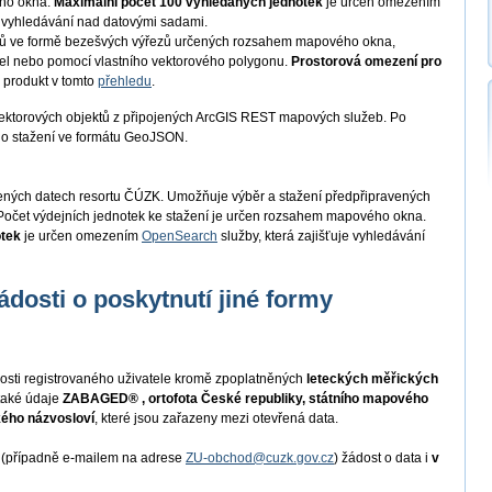
ého okna.
Maximální počet 100 vyhledaných jednotek
je určen omezením
je vyhledávání nad datovými sadami.
tů ve formě bezešvých výřezů určených rozsahem mapového okna,
cel nebo pomocí vlastního vektorového polygonu.
Prostorová omezení pro
 produkt v tomto
přehledu
.
ektorových objektů z připojených ArcGIS REST mapových služeb. Po
ho stažení ve formátu GeoJSON.
řených datech resortu ČÚZK. Umožňuje výběr a stažení předpřipravených
očet výdejních jednotek ke stažení je určen rozsahem mapového okna.
otek
je určen omezením
OpenSearch
služby, která zajišťuje vyhledávání
ádosti o poskytnutí jiné formy
osti registrovaného uživatele kromě zpoplatněných
leteckých měřických
také údaje
ZABAGED® , ortofota České republiky, státního mapového
kého názvosloví
, které jsou zařazeny mezi otevřená data.
i (případně e-mailem na adrese
ZU-obchod@cuzk.gov.cz
) žádost o data i
v