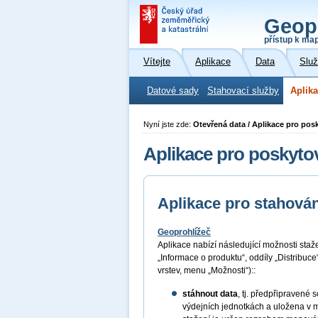
Geop
přístup k ma
Vítejte
Aplikace
Data
Slu
Datové sady
Stahovací služby
Aplika
Nyní jste zde:
Otevřená data / Aplikace pro pos
Aplikace pro poskyto
Aplikace pro stahován
Geoprohlížeč
Aplikace nabízí následující možnosti sta
„Informace o produktu“, oddíly „Distribuc
vrstev, menu „Možnosti“)::
stáhnout data
, tj. předpřipraven
výdejních jednotkách a uložena v 