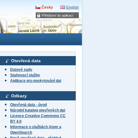
Česky
English
Přihlášení do aplikací
Otevřená data
Datové sady
Stahovací služby
Aplikace pro poskytování dat
Odkazy
Otevřená data - úvod
Národní katalog otevřených dat
Licence Creative Commons CC
BY 4.0
Informace o službách Atom a
OpenSearch