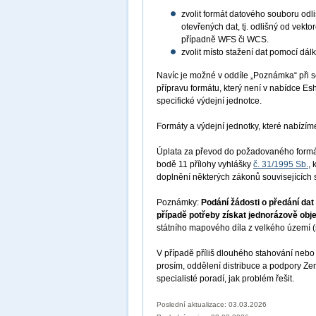
zvolit formát datového souboru odl
otevřených dat, tj. odlišný od vek
případně WFS či WCS.
zvolit místo stažení dat pomocí dál
Navíc je možné v oddíle „Poznámka“ při se
přípravu formátu, který není v nabídce E
specifické výdejní jednotce.
Formáty a výdejní jednotky, které nabízí
Úplata za převod do požadovaného formát
bodě 11 přílohy vyhlášky
č. 31/1995 Sb.
,
doplnění některých zákonů souvisejících 
Poznámky:
Podání žádosti o předání da
případě potřeby získat jednorázově obj
státního mapového díla z velkého území (n
V případě příliš dlouhého stahování nebo 
prosím, oddělení distribuce a podpory 
specialisté poradí, jak problém řešit.
Poslední aktualizace: 03.03.2026