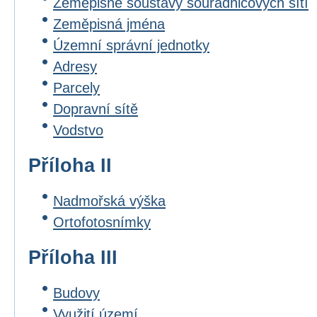
Zeměpisné soustavy souřadnicových sítí
Zeměpisná jména
Územní správní jednotky
Adresy
Parcely
Dopravní sítě
Vodstvo
Příloha II
Nadmořská výška
Ortofotosnímky
Příloha III
Budovy
Využití území