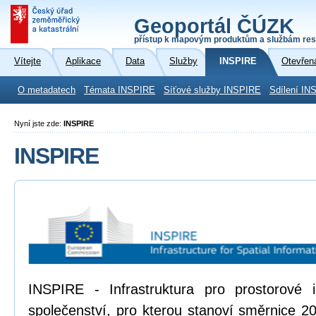
Geoportál ČÚZK
přístup k mapovým produktům a službám res
Vítejte
Aplikace
Data
Služby
INSPIRE
Otevřen
O metadatech
Témata INSPIRE
Síťové služby INSPIRE
Sdílení IN
Nyní jste zde:
INSPIRE
INSPIRE
INSPIRE - Infrastruktura pro prostorové
společenství, pro kterou stanoví směrnice 2