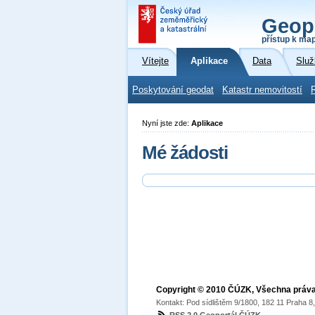
Geop
přístup k ma
Vítejte
Aplikace
Data
Služ
Poskytování geodat
Katastr nemovitostí
Nyní jste zde:
Aplikace
Mé žádosti
Copyright © 2010 ČÚZK, Všechna práv
Kontakt: Pod sídlištěm 9/1800, 182 11 Praha 8,