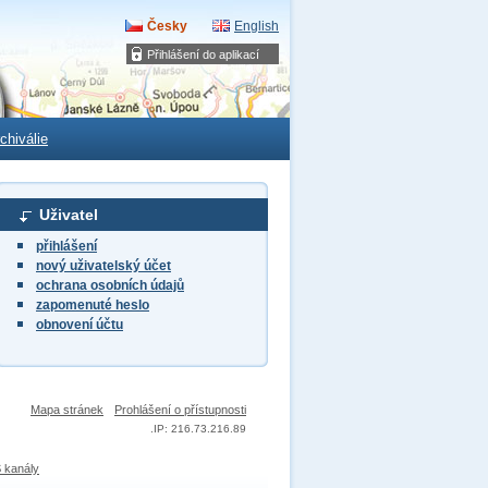
Česky
English
Přihlášení do aplikací
chiválie
Uživatel
přihlášení
nový uživatelský účet
ochrana osobních údajů
zapomenuté heslo
obnovení účtu
Mapa stránek
Prohlášení o přístupnosti
.
IP: 216.73.216.89
 kanály