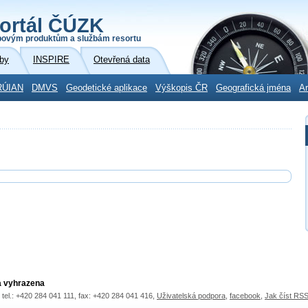
ortál ČÚZK
povým produktům a službám resortu
by
INSPIRE
Otevřená data
RÚIAN
DMVS
Geodetické aplikace
Výškopis ČR
Geografická jména
Ar
a vyhrazena
 tel.: +420 284 041 111, fax: +420 284 041 416,
Uživatelská podpora
,
facebook
,
Jak číst RSS