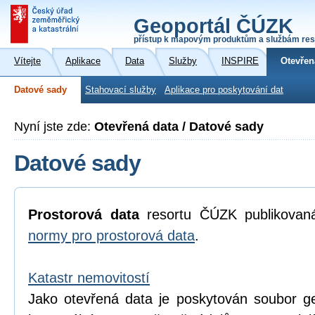
Geoportál ČÚZK
přístup k mapovým produktům a službám res
Vítejte
Aplikace
Data
Služby
INSPIRE
Otevřen
Datové sady
Stahovací služby
Aplikace pro poskytování dat
Nyní jste zde:
Otevřená data / Datové sady
Datové sady
Prostorová data
resortu ČÚZK publikova
normy pro prostorová data
.
Katastr nemovitostí
Jako otevřená data je poskytován soubor geo