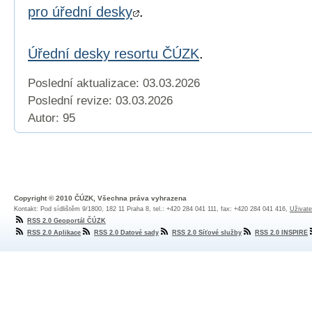
pro úřední desky
.
Úřední desky resortu ČÚZK
.
Poslední aktualizace: 03.03.2026
Poslední revize:
03.03.2026
Autor: 95
Copyright © 2010 ČÚZK, Všechna práva vyhrazena
Kontakt: Pod sídlištěm 9/1800, 182 11 Praha 8, tel.: +420 284 041 111, fax: +420 284 041 416,
Uživate
RSS 2.0 Geoportál ČÚZK
RSS 2.0 Aplikace
RSS 2.0 Datové sady
RSS 2.0 Síťové služby
RSS 2.0 INSPIRE