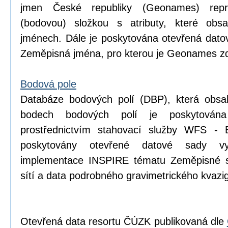
jmen České republiky (Geonames) repr
(bodovou) složkou s atributy, které obsa
jménech. Dále je poskytována otevřená dat
Zeměpisná jména, pro kterou je Geonames zd
Bodová pole
Databáze bodových polí (DBP), která obsa
bodech bodových polí je poskytován
prostřednictvím stahovací služby WFS - 
poskytovány otevřené datové sady v
implementace INSPIRE tématu Zeměpisné s
sítí a data podrobného gravimetrického kva
Otevřená data resortu ČÚZK publikovaná dle