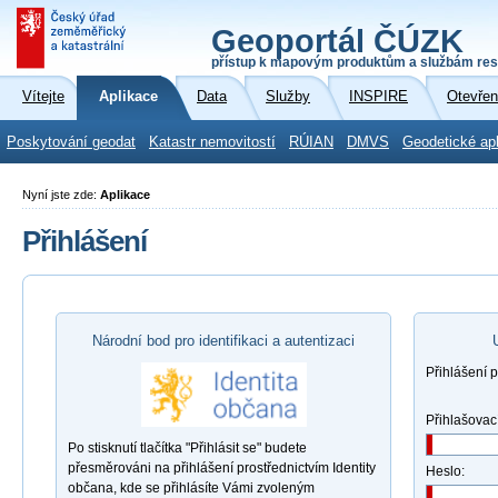
Geoportál ČÚZK
přístup k mapovým produktům a službám res
Vítejte
Aplikace
Data
Služby
INSPIRE
Otevřen
Poskytování geodat
Katastr nemovitostí
RÚIAN
DMVS
Geodetické ap
Nyní jste zde:
Aplikace
Přihlášení
Národní bod pro identifikaci a autentizaci
Přihlášení 
Přihlašovac
Po stisknutí tlačítka "Přihlásit se" budete
přesměrováni na přihlášení prostřednictvím Identity
Heslo:
občana, kde se přihlásíte Vámi zvoleným