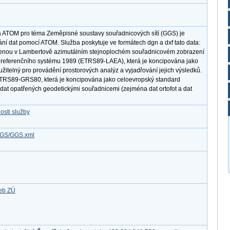
 ATOM pro téma Zeměpisné soustavy souřadnicových sítí (GGS) je
ní dat pomocí ATOM. Služba poskytuje ve formátech dgn a dxf tato data:
ojenou v Lambertově azimutálním stejnoplochém souřadnicovém zobrazení
 referenčního systému 1989 (ETRS89-LAEA), která je koncipována jako
žitelný pro provádění prostorových analýz a vyjadřování jejich výsledků.
ETRS89-GRS80, která je koncipována jako celoevropský standard
tu dat opatřených geodetickými souřadnicemi (zejména dat ortofot a dat
osti služby
/GGS/GGS.xml
žeb ZÚ