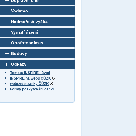
Dopravní sítě
Vodstvo
Nadmořská výška
Využití území
Ortofotosnímky
Budovy
Odkazy
Témata INSPIRE - úvod
INSPIRE na webu ČÚZK
webové stránky ČÚZK
Formy poskytování dat ZÚ