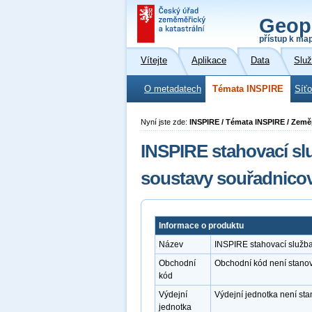
Geop
přístup k ma
Vítejte
Aplikace
Data
Slu
O metadatech
Témata INSPIRE
Síť
Nyní jste zde:
INSPIRE / Témata INSPIRE / Země
INSPIRE stahovací s
soustavy souřadnicov
Informace o produktu
Název
INSPIRE stahovací služb
Obchodní
Obchodní kód není stano
kód
Výdejní
Výdejní jednotka není st
jednotka