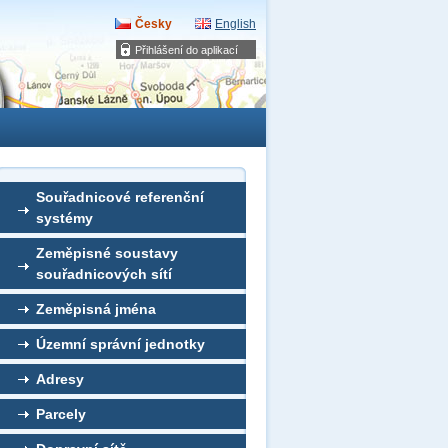
Česky
English
Přihlášení do aplikací
Souřadnicové referenční
systémy
Zeměpisné soustavy
souřadnicových sítí
Zeměpisná jména
Územní správní jednotky
Adresy
Parcely