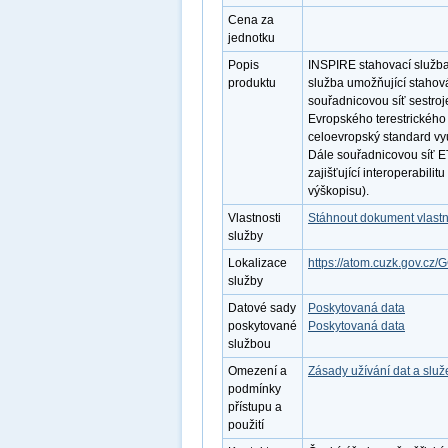
Cena za
jednotku
Popis
INSPIRE stahovací služba
produktu
služba umožňující stahová
souřadnicovou síť sestr
Evropského terestrického
celoevropský standard vyu
Dále souřadnicovou síť 
zajišťující interoperabili
výškopisu).
Vlastnosti
Stáhnout dokument vlastn
služby
Lokalizace
https://atom.cuzk.gov.cz
služby
Datové sady
Poskytovaná data
poskytované
Poskytovaná data
službou
Omezení a
Zásady užívání dat a slu
podmínky
přístupu a
použití