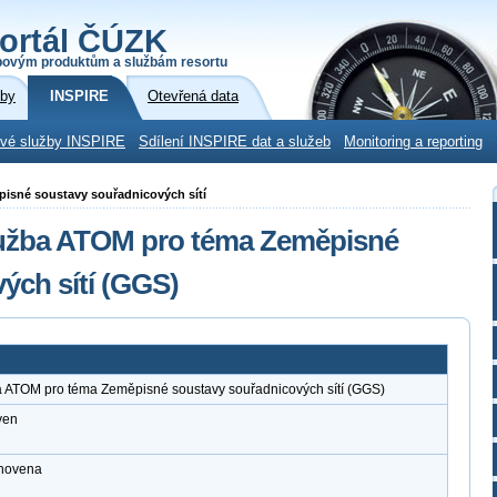
ortál ČÚZK
povým produktům a službám resortu
žby
INSPIRE
Otevřená data
ové služby INSPIRE
Sdílení INSPIRE dat a služeb
Monitoring a reporting
pisné soustavy souřadnicových sítí
lužba ATOM pro téma Zeměpisné
ých sítí (GGS)
a ATOM pro téma Zeměpisné soustavy souřadnicových sítí (GGS)
ven
anovena