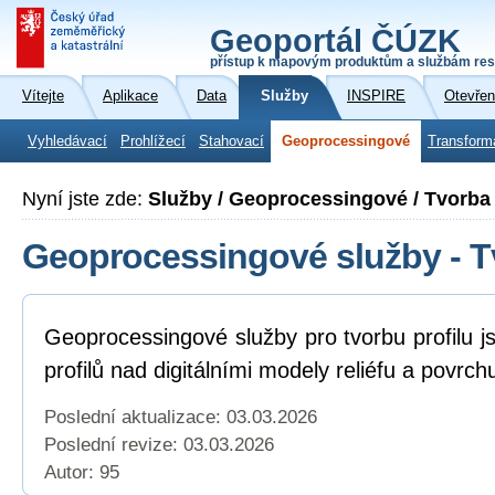
Geoportál ČÚZK
přístup k mapovým produktům a službám res
Vítejte
Aplikace
Data
Služby
INSPIRE
Otevřen
Vyhledávací
Prohlížecí
Stahovací
Geoprocessingové
Transform
Nyní jste zde:
Služby / Geoprocessingové / Tvorba 
Geoprocessingové služby - Tv
Geoprocessingové služby pro tvorbu profilu j
profilů nad digitálními modely reliéfu a povrch
Poslední aktualizace: 03.03.2026
Poslední revize:
03.03.2026
Autor: 95