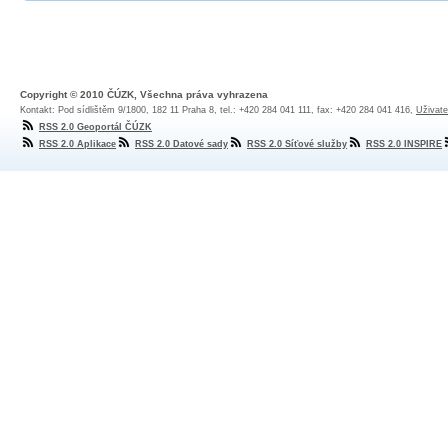
Copyright © 2010 ČÚZK, Všechna práva vyhrazena
Kontakt: Pod sídlištěm 9/1800, 182 11 Praha 8, tel.: +420 284 041 111, fax: +420 284 041 416,
Uživate
RSS 2.0 Geoportál ČÚZK
RSS 2.0 Aplikace
RSS 2.0 Datové sady
RSS 2.0 Síťové služby
RSS 2.0 INSPIRE