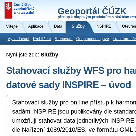
Geoportál ČÚZK
přístup k mapovým produktům a službám res
Vítejte
Aplikace
Data
Služby
INSPIRE
Otevřen
Vyhledávací
Prohlížecí
Stahovací
Geoprocessingové
Transformač
Nyní jste zde:
Služby
Stahovací služby WFS pro h
datové sady INSPIRE – úvod
Stahovací služby pro on-line přístup k harm
sadám INSPIRE jsou publikovány dle standa
umožňují stahovat data jednotlivých INSPIR
dle Nařízení 1089/2010/ES, ve formátu GML 3