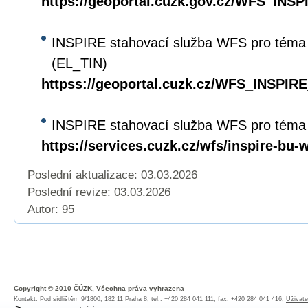
https://geoportal.cuzk.gov.cz/WFS_INS
INSPIRE stahovací služba WFS pro téma
(EL_TIN)
httpss://geoportal.cuzk.cz/WFS_INSPIRE
INSPIRE stahovací služba WFS pro téma
https://services.cuzk.cz/wfs/inspire-bu-
Poslední aktualizace: 03.03.2026
Poslední revize:
03.03.2026
Autor: 95
Copyright © 2010 ČÚZK, Všechna práva vyhrazena
Kontakt: Pod sídlištěm 9/1800, 182 11 Praha 8, tel.: +420 284 041 111, fax: +420 284 041 416,
Uživate