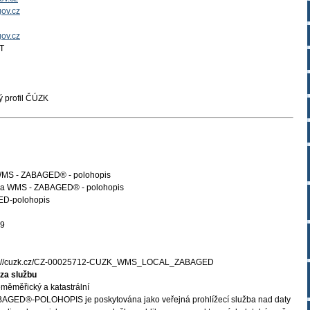
ov.cz
gov.cz
T
 profil ČÚZK
 WMS - ZABAGED® - polohopis
ba WMS - ZABAGED® - polohopis
D-polohopis
09
s://cuzk.cz/CZ-00025712-CUZK_WMS_LOCAL_ZABAGED
za službu
měměřický a katastrální
BAGED®-POLOHOPIS je poskytována jako veřejná prohlížecí služba nad daty