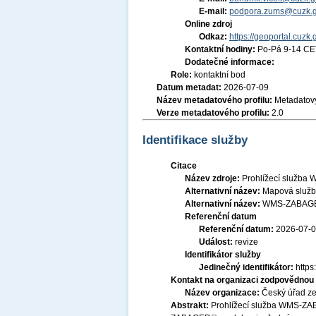
E-mail:
podpora.zums@cuzk.g
Online zdroj
Odkaz:
https://geoportal.cuzk.
Kontaktní hodiny:
Po-Pá 9-14 CE
Dodatečné informace:
Role:
kontaktní bod
Datum metadat:
2026-07-09
Název metadatového profilu:
Metadatový
Verze metadatového profilu:
2.0
Identifikace služby
Citace
Název zdroje:
Prohlížecí služba
Alternativní název:
Mapová služ
Alternativní název:
WMS-ZABAGE
Referenční datum
Referenční datum:
2026-07-
Událost:
revize
Identifikátor služby
Jedinečný identifikátor:
http
Kontakt na organizaci zodpovědnou 
Název organizace:
Český úřad ze
Abstrakt:
Prohlížecí služba WMS-ZA