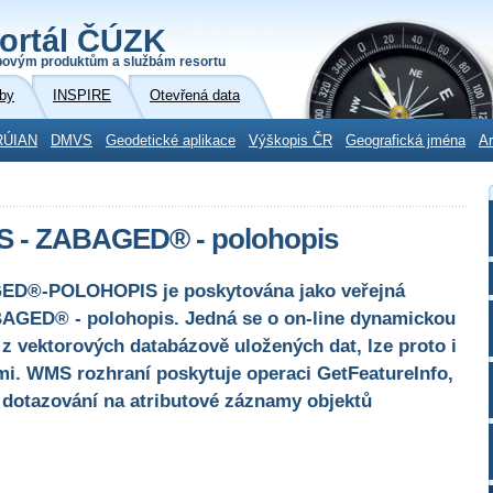
ortál ČÚZK
povým produktům a službám resortu
by
INSPIRE
Otevřená data
RÚIAN
DMVS
Geodetické aplikace
Výškopis ČR
Geografická jména
Ar
MS - ZABAGED® - polohopis
ED®-POLOHOPIS je poskytována jako veřejná
BAGED® - polohopis. Jedná se o on-line dynamickou
 vektorových databázově uložených dat, lze proto i
ami. WMS rozhraní poskytuje operaci GetFeatureInfo,
dotazování na atributové záznamy objektů