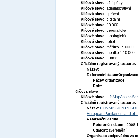
Klíčové slovo:
užití půdy
Klíčové slovo:
administrativní
Klíčové slovo:
správní
Klíčové slovo:
digitální
Klíčové slovo:
10 000
Klíčové slovo:
geografická
Klíčové slovo:
topologická
Klíčové slovo:
reliéf
Klíčové slovo:
měřítko 1:10000
Klíčové slovo:
měřítko 1:10 000
Klíčové slovo:
10000
Oficiálně registrovaný tezaurus
Název:
Referenční datum
Organizace
Název organizace:
Role:
Klíčová slova
Klíčové slovo:
infoMapAccessSer
Oficiálně registrovaný tezaurus
Název:
COMMISSION REGULATI
European Partilament and of th
Referenční datum
Referenční datum:
2008-
Událost:
zveřejnění
Organizace zodpovědná za t