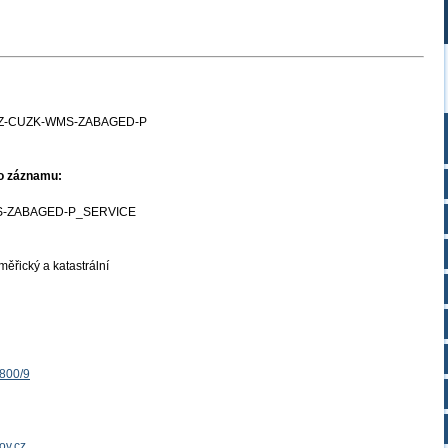
Z-CUZK-WMS-ZABAGED-P
ho záznamu:
-ZABAGED-P_SERVICE
ěřický a katastrální
1800/9
ov.cz