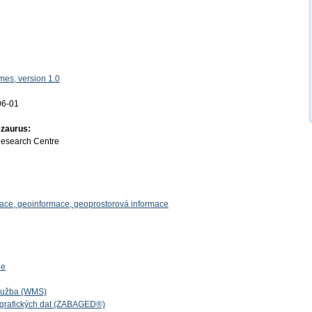
es, version 1.0
06-01
ezaurus:
Research Centre
mace, geoinformace, geoprostorová informace
ie
lužba (WMS)
ografických dat (ZABAGED®)