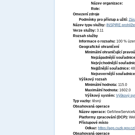
Název organizace:
Role:
Omezení zdroje
Podmínky pro přístup a užití:
Zás
Název typu služby:
INSPIRE prohlíže
Verze služby:
3.11
Rozsah služby
Informace o rozsahu:
100 % území
Geografické ohraničení
Minimální ohraničující pravoú
Nejzápadnější souřadnic
Nejvýchodnější souřadni
Nejjižnější souřadnice:
48
Nejsevernější souřadnic
Výškový rozsah
Minimální hodnota:
115.0
Maximální hodnota:
1602.0
Výškový systém:
Výškový sys
Typ vazby:
těsný
Obsahovaná operace
Název operace:
GetViewService
Platformy zpracování (DCP):
Web
Přístupové místo
Odkaz:
https://ags.cuzk.gov
Obsahovaná operace