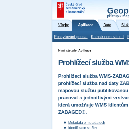
Geop
přístup k ma
Vítejte
Aplikace
Data
Služ
Poskytování geodat
Katastr nemovitostí
Nyní jste zde:
Aplikace
Prohlížecí služba W
Prohlížecí služba WMS-ZABAG
prohlížecí služba nad daty ZA
mapovou službu publikovanou z
pracovat s jednotlivými vrstv
která umožňuje WMS klientům 
ZABAGED®.
Metadata o metadatech
Identifikace služby