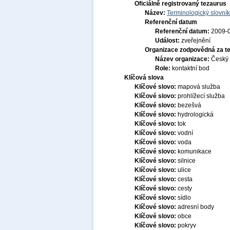
Oficiálně registrovaný tezaurus
Název:
Terminologický slovník
Referenční datum
Referenční datum:
2009-
Událost:
zveřejnění
Organizace zodpovědná za t
Název organizace:
Český 
Role:
kontaktní bod
Klíčová slova
Klíčové slovo:
mapová služba
Klíčové slovo:
prohlížecí služba
Klíčové slovo:
bezešvá
Klíčové slovo:
hydrologická
Klíčové slovo:
tok
Klíčové slovo:
vodní
Klíčové slovo:
voda
Klíčové slovo:
komunikace
Klíčové slovo:
silnice
Klíčové slovo:
ulice
Klíčové slovo:
cesta
Klíčové slovo:
cesty
Klíčové slovo:
sídlo
Klíčové slovo:
adresní body
Klíčové slovo:
obce
Klíčové slovo:
pokryv