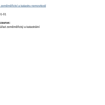
 zeměměřictví a katastru nemovitostí
01-01
ezaurus:
úřad zeměměřický a katastrální