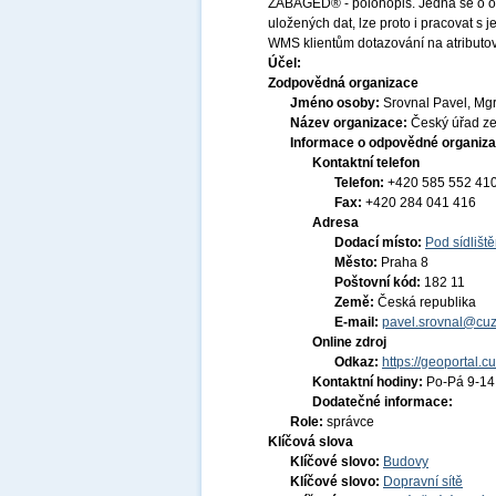
ZABAGED® - polohopis. Jedná se o o
uložených dat, lze proto i pracovat s
WMS klientům dotazování na atribu
Účel:
Zodpovědná organizace
Jméno osoby:
Srovnal Pavel, Mgr
Název organizace:
Český úřad ze
Informace o odpovědné organiza
Kontaktní telefon
Telefon:
+420 585 552 41
Fax:
+420 284 041 416
Adresa
Dodací místo:
Pod sídlišt
Město:
Praha 8
Poštovní kód:
182 11
Země:
Česká republika
E-mail:
pavel.srovnal@cuz
Online zdroj
Odkaz:
https://geoportal.c
Kontaktní hodiny:
Po-Pá 9-1
Dodatečné informace:
Role:
správce
Klíčová slova
Klíčové slovo:
Budovy
Klíčové slovo:
Dopravní sítě