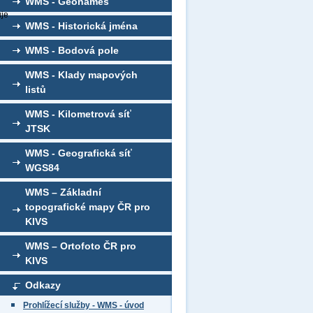
WMS - Geonames
uje
WMS - Historická jména
WMS - Bodová pole
WMS - Klady mapových
listů
WMS - Kilometrová síť
JTSK
WMS - Geografická síť
WGS84
WMS – Základní
topografické mapy ČR pro
KIVS
WMS – Ortofoto ČR pro
KIVS
Odkazy
Prohlížecí služby - WMS - úvod