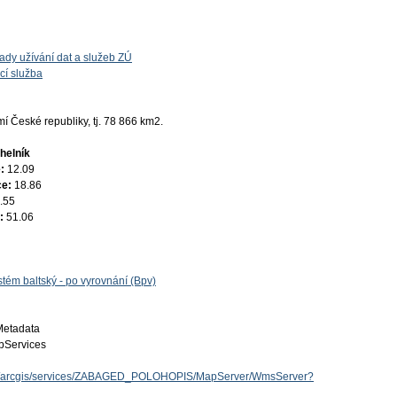
ady užívání dat a služeb ZÚ
cí služba
 České republiky, tj. 78 866 km2.
helník
e:
12.09
ce:
18.86
.55
e:
51.06
tém baltský - po vyrovnání (Bpv)
Metadata
Services
.cz/arcgis/services/ZABAGED_POLOHOPIS/MapServer/WmsServer?