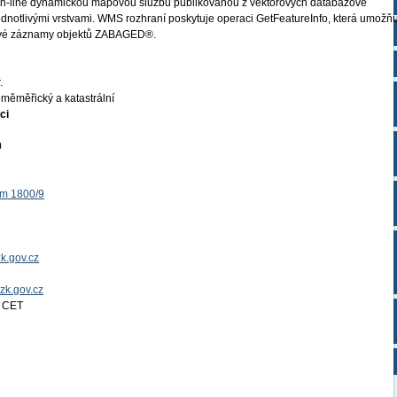
n-line dynamickou mapovou službu publikovanou z vektorových databázově
 jednotlivými vrstvami. WMS rozhraní poskytuje operaci GetFeatureInfo, která umožň
tové záznamy objektů ZABAGED®.
.
měměřický a katastrální
ci
0
ěm 1800/9
k.gov.cz
uzk.gov.cz
4 CET