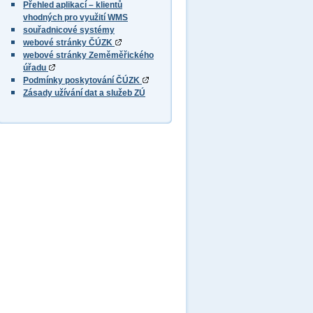
Přehled aplikací – klientů
vhodných pro využití WMS
souřadnicové systémy
webové stránky ČÚZK
webové stránky Zeměměřického
úřadu
Podmínky poskytování ČÚZK
Zásady užívání dat a služeb ZÚ