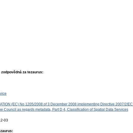
 zodpovědná za tezaurus:
vice
ON (EC) No 1205/2008 of 3 December 2008 implementing Directive 2007/2/EC 
e Council as regards metadata, Part D 4, Classification of Spatial Data Services
12-03
ezaurus: