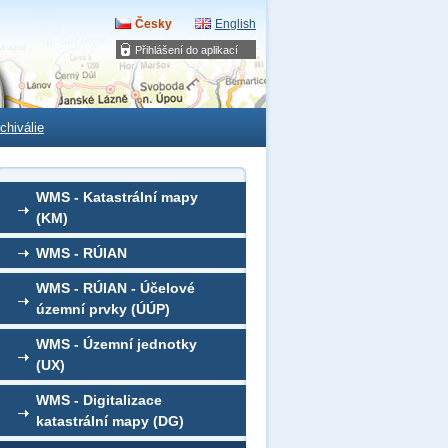
Česky
English
Přihlášení do aplikací
chiválie
WMS - Katastrální mapy
(KM)
WMS - RÚIAN
WMS - RÚIAN - Účelové
územní prvky (ÚÚP)
WMS - Územní jednotky
(UX)
WMS - Digitalizace
katastrální mapy (DG)