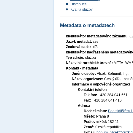
Distribuce
Kvalita služby
Metadata o metadatech
Identifikátor metadatového záznamu:
C
Jazyk metadat:
cze
Znaková sada:
utf8
Identifikátor nadřazeného metadatové
Typ zdroje:
služba
Název hierarchické úrovně:
META_WMS
Kontakt - metadata
Jméno osoby:
Vlček, Bohumil, Ing.
Název organizace:
Český úřad zeměm
Informace o odpovědné organizaci
Kontaktní telefon
Telefon:
+420 284 041 561
Fax:
+420 284 041 416
Adresa
Dodací místo:
Pod sídlištěm 
Město:
Praha 8
Poštovní kód:
182 11
Země:
Česká republika
E-mail:
bohumil.vlcek@cuzk.g