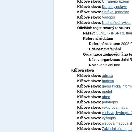
Klíčové slovo:
Chráněná území
Klíčové slovo:
Krajinný pokryv
Klíčové slovo:
Správní jednotky
Klíčové slovo:
Vodopis
Klíčové slovo:
Nadmořská výška
Oficiálně registrovaný tezaurus
Název:
GEMET - INSPIRE them
Referenční datum
Referenční datum:
2008-
Událost:
zveřejnění
Organizace zodpovědná za t
Název organizace:
Joint 
Role:
kontaktní bod
Klíčová slova
Klíčové slovo:
adresa
Klíčové slovo:
budova
Klíčové slovo:
geografická infor
Klíčové slovo:
model
Klíčové slovo:
obec
Klíčové slovo:
polohopis
Klíčové slovo:
vektorová mapa
Klíčové slovo:
vodstvo, hydrograf
Klíčové slovo:
výškopis
Klíčové slovo:
webová mapová s
Klíčové slovo:
Základní báze ge