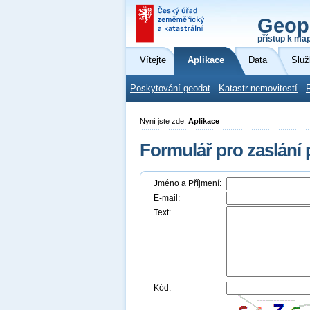
Geop
přístup k ma
Vítejte
Aplikace
Data
Služ
Poskytování geodat
Katastr nemovitostí
Nyní jste zde:
Aplikace
Formulář pro zaslání
Jméno a Příjmení:
E-mail:
Text:
Kód: