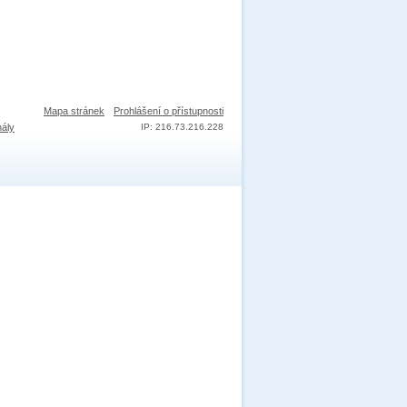
Mapa stránek
Prohlášení o přístupnosti
nály
IP: 216.73.216.228