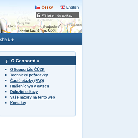
Česky
English
Přihlášení do aplikací
chiválie
O Geoportálu
O Geoportálu ČÚZK
Technické požadavky
Časté otázky (FAQ)
Hlášení chyb v datech
Důležité odkazy
Vaše názory na tento web
Kontakty