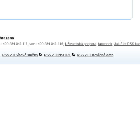
yhrazena
.: +420 284 041 111, fax: +420 284 041 416,
Uživatelská podpora
,
facebook
,
Jak číst RSS ka
RSS 2.0 Síťové služby
RSS 2.0 INSPIRE
RSS 2.0 Otevřená data