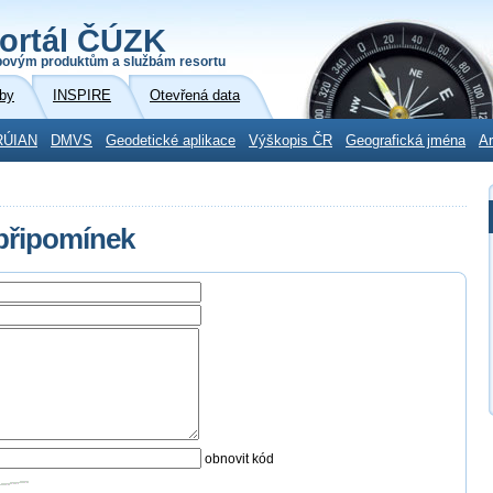
ortál ČÚZK
povým produktům a službám resortu
by
INSPIRE
Otevřená data
RÚIAN
DMVS
Geodetické aplikace
Výškopis ČR
Geografická jména
Ar
 připomínek
obnovit kód