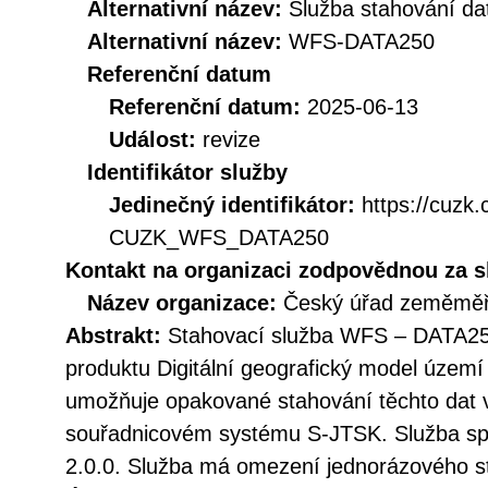
Alternativní název:
Služba stahování d
Alternativní název:
WFS-DATA250
Referenční datum
Referenční datum:
2025-06-13
Událost:
revize
Identifikátor služby
Jedinečný identifikátor:
https://cuzk
CUZK_WFS_DATA250
Kontakt na organizaci zodpovědnou za s
Název organizace:
Český úřad zeměměři
Abstrakt:
Stahovací služba WFS – DATA250
produktu Digitální geografický model územ
umožňuje opakované stahování těchto dat 
souřadnicovém systému S-JTSK. Služba s
2.0.0. Služba má omezení jednorázového s