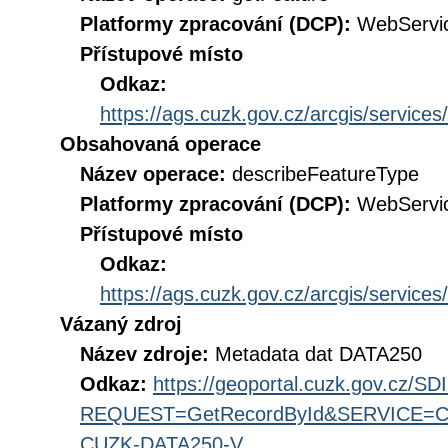
Platformy zpracování (DCP):
WebServi
Přístupové místo
Odkaz:
https://ags.cuzk.gov.cz/arcgis/servi
Obsahovaná operace
Název operace:
describeFeatureType
Platformy zpracování (DCP):
WebServi
Přístupové místo
Odkaz:
https://ags.cuzk.gov.cz/arcgis/servi
Vázaný zdroj
Název zdroje:
Metadata dat DATA250
Odkaz:
https://geoportal.cuzk.gov.cz/S
REQUEST=GetRecordById&SERVICE=CS
CUZK-DATA250-V