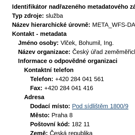
Identifikátor nadřazeného metadatového 
Typ zdroje:
služba
Název hierarchické úrovně:
META_WFS-DA
Kontakt - metadata
Jméno osoby:
Vlček, Bohumil, Ing.
Název organizace:
Český úřad zeměměřick
Informace o odpovědné organizaci
Kontaktní telefon
Telefon:
+420 284 041 561
Fax:
+420 284 041 416
Adresa
Dodací místo:
Pod sídlištěm 1800/9
Město:
Praha 8
Poštovní kód:
182 11
Země:
Česká republika