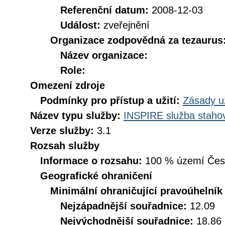
Referenční datum:
2008-12-03
Událost:
zveřejnění
Organizace zodpovědná za tezaurus
Název organizace:
Role:
Omezení zdroje
Podmínky pro přístup a užití:
Zásady u
Název typu služby:
INSPIRE služba stahov
Verze služby:
3.1
Rozsah služby
Informace o rozsahu:
100 % území České
Geografické ohraničení
Minimální ohraničující pravoúhelník
Nejzápadnější souřadnice:
12.09
Nejvýchodnější souřadnice:
18.86