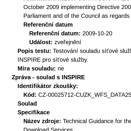
October 2009 implementing Directive 20
Parliament and of the Council as regards
Referenční datum
Referenční datum:
2009-10-20
Událost:
zveřejnění
Popis testu:
Testování souladu síťové služ
INSPIRE pro síťové služby.
Míra souladu:
ne
Zpráva - soulad s INSPIRE
Identifikátor zkoušky:
Kód:
CZ-00025712-CUZK_WFS_DATA250
Soulad
Specifikace
Název zdroje:
Technical Guidance for t
Download Services