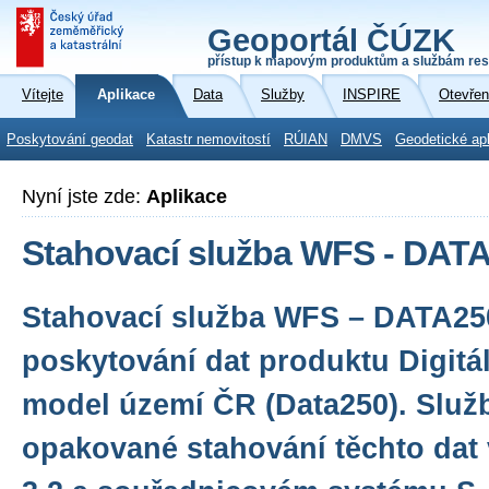
Geoportál ČÚZK
přístup k mapovým produktům a službám res
Vítejte
Aplikace
Data
Služby
INSPIRE
Otevřen
Poskytování geodat
Katastr nemovitostí
RÚIAN
DMVS
Geodetické ap
Nyní jste zde:
Aplikace
Stahovací služba WFS - DAT
Stahovací služba WFS – DATA250
poskytování dat produktu Digitá
model území ČR (Data250). Slu
opakované stahování těchto dat