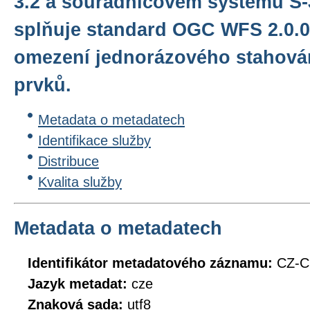
3.2 a souřadnicovém systému S
splňuje standard OGC WFS 2.0.0
omezení jednorázového stahován
prvků.
Metadata o metadatech
Identifikace služby
Distribuce
Kvalita služby
Metadata o metadatech
Identifikátor metadatového záznamu:
CZ-C
Jazyk metadat:
cze
Znaková sada:
utf8