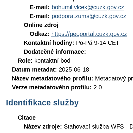
E-mail:
bohumil.vlcek@cuzk.gov.cz
E-mail:
podpora.zums@cuzk.gov.cz
Online zdroj
Odkaz:
https://geoportal.cuzk.gov.cz
Kontaktní hodiny:
Po-Pá 9-14 CET
Dodatečné informace:
Role:
kontaktní bod
Datum metadat:
2025-06-18
Název metadatového profilu:
Metadatový pr
Verze metadatového profilu:
2.0
Identifikace služby
Citace
Název zdroje:
Stahovací služba WFS -