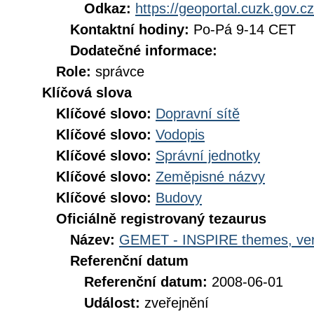
Odkaz:
https://geoportal.cuzk.gov.cz
Kontaktní hodiny:
Po-Pá 9-14 CET
Dodatečné informace:
Role:
správce
Klíčová slova
Klíčové slovo:
Dopravní sítě
Klíčové slovo:
Vodopis
Klíčové slovo:
Správní jednotky
Klíčové slovo:
Zeměpisné názvy
Klíčové slovo:
Budovy
Oficiálně registrovaný tezaurus
Název:
GEMET - INSPIRE themes, ver
Referenční datum
Referenční datum:
2008-06-01
Událost:
zveřejnění