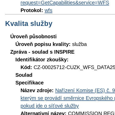
request=GetCapabilities&service=WFS
Protokol:
wfs
Kvalita služby
Úroveň působnosti
Úroveň popisu kvality:
služba
Zpráva - soulad s INSPIRE
Identifikátor zkoušky:
Kód:
CZ-00025712-CUZK_WFS_DATA250
Soulad
Specifikace
Název zdroje:
Nařízení Komise (ES) č. 9
kterým se provádí směrnice Evropského 
pokud jde o síťové služby
Alternativní název:
COMMISSION REGUL