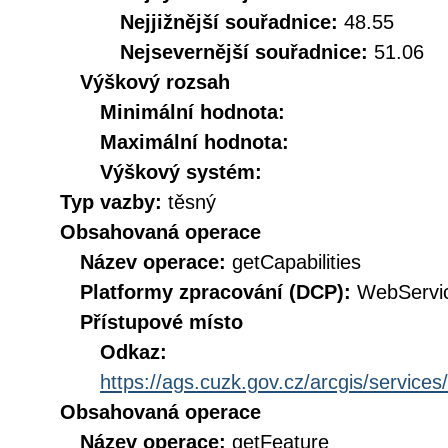
Nejjižnější souřadnice:
48.55
Nejsevernější souřadnice:
51.06
Výškový rozsah
Minimální hodnota:
Maximální hodnota:
Výškový systém:
Typ vazby:
těsný
Obsahovaná operace
Název operace:
getCapabilities
Platformy zpracování (DCP):
WebServi
Přístupové místo
Odkaz:
https://ags.cuzk.gov.cz/arcgis/servi
Obsahovaná operace
Název operace:
getFeature