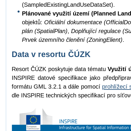
(SampledExistingLandUseDataSet).
Plánované využití území (Planned Lan
objektů:
Oficiální dokumentace (OfficialD
plán (SpatialPlan)
,
Doplňující regulace (S
Prvek územního členění (ZoningElient)
.
Data v resortu ČÚZK
Resort ČÚZK poskytuje data tématu
Využití 
INSPIRE datové specifikace jako předpřipr
formátu GML 3.2.1 a dále pomocí
prohlížecí 
dle INSPIRE technických specifikací pro síťov