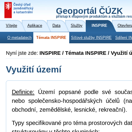
Geoportál ČÚZK
přístup k mapovým produktům a službám res
Vítejte
Aplikace
Data
Služby
INSPIRE
Otevřen
O metadatech
Témata INSPIRE
Síťové služby INSPIRE
Sdílení I
Nyní jste zde:
INSPIRE / Témata INSPIRE / Využití 
Využití území
Definice:
Území popsané podle své součas
nebo společensko-hospodářských účelů (na
obchodní, zemědělské, lesnické, rekreační).
Typy specifikované pro téma prostorových dat
strukturovány v těchto skupinách: