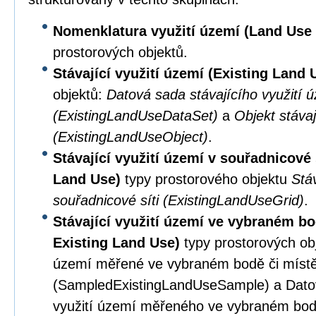
Nomenklatura využití území (Land Us
prostorových objektů.
Stávající využití území (Existing Land
objektů:
Datová sada stávajícího využití 
(ExistingLandUseDataSet)
a
Objekt stávaj
(ExistingLandUseObject)
.
Stávající využití území v souřadnicové 
Land Use)
typy prostorového objektu
Stáv
souřadnicové síti (ExistingLandUseGrid)
.
Stávající využití území ve vybraném b
Existing Land Use)
typy prostorových obj
území měřené ve vybraném bodě či míst
(SampledExistingLandUseSample) a Datov
využití území měřeného ve vybraném bod