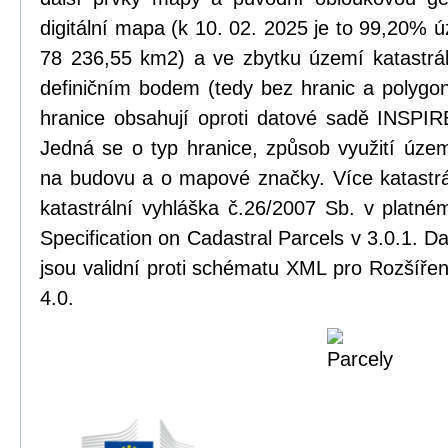
digitální mapa (k 10. 02. 2025 je to 99,20% ú
78 236,55 km2) a ve zbytku území katastrál
definičním bodem (tedy bez hranic a polygonu
hranice obsahují oproti datové sadě INSPIRE
Jedná se o typ hranice, způsob využití úze
na budovu a o mapové značky. Více katastrá
katastrální vyhláška č.26/2007 Sb. v platn
Specification on Cadastral Parcels v 3.0.1. 
jsou validní proti schématu XML pro Rozšířen
4.0.