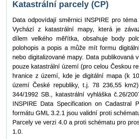
Katastrální parcely (CP)
Data odpovídají směrnici INSPIRE pro téma k
Vychází z katastrální mapy, která je zá
dílem velkého měřítka, obsahuje body pol
polohopis a popis a může mít formu digitál
nebo digitalizované mapy. Data publikovaná 
pouze katastrální území (pro celou Českou rep
hranice z území, kde je digitální mapa (k 1
území České republiky, t.j. 78 236,55 km2)
344/1992 SB., katastrální vyhláška č.26/20
INSPIRE Data Specification on Cadastral P
formátu GML 3.2.1 jsou validní proti schém
Parcely ve verzi 4.0 a proti schématu pro pro
1.0.