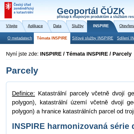
Geoportál ČÚZK
přístup k mapovým produktům a službám res
Vítejte
Aplikace
Data
Služby
INSPIRE
Otevřen
O metadatech
Témata INSPIRE
Síťové služby INSPIRE
Sdílení I
Nyní jste zde:
INSPIRE / Témata INSPIRE / Parcely
Parcely
Definice:
Katastrální parcely včetně dvojí ge
polygon), katastrální území včetně dvojí ge
polygon) a hranice katastrálních parcel od tro
INSPIRE harmonizovaná série 