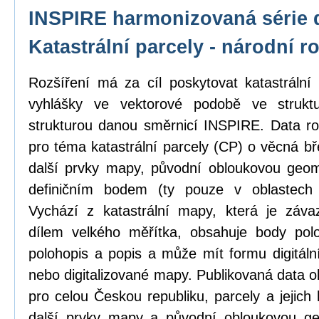
INSPIRE harmonizovaná série 
Katastrální parcely - národní r
Rozšíření má za cíl poskytovat katastrál
vyhlášky ve vektorové podobě ve strukt
strukturou danou směrnicí INSPIRE. Data ro
pro téma katastrální parcely (CP) o věcná b
další prvky mapy, původní obloukovou geome
definičním bodem (ty pouze v oblastech
Vychází z katastrální mapy, která je zá
dílem velkého měřítka, obsahuje body pol
polohopis a popis a může mít formu digitál
nebo digitalizované mapy. Publikovaná data o
pro celou Českou republiku, parcely a jejich
další prvky mapy a původní obloukovou ge