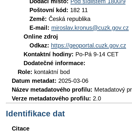
Dodací místo:
Pod sídlištěm 1800/9
Poštovní kód:
182 11
Země:
Česká republika
E-mail:
miroslav.kronus@cuzk.gov.cz
Online zdroj
Odkaz:
https://geoportal.cuzk.gov.cz
Kontaktní hodiny:
Po-Pá 9-14 CET
Dodatečné informace:
Role:
kontaktní bod
Datum metadat:
2025-03-06
Název metadatového profilu:
Metadatový pr
Verze metadatového profilu:
2.0
Identifikace dat
Citace