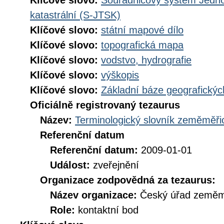
Klíčové slovo:
Souřadnicový systém Jednot
katastrální (S-JTSK)
Klíčové slovo:
státní mapové dílo
Klíčové slovo:
topografická mapa
Klíčové slovo:
vodstvo, hydrografie
Klíčové slovo:
výškopis
Klíčové slovo:
Základní báze geografick
Oficiálně registrovaný tezaurus
Název:
Terminologický slovník zeměměřic
Referenční datum
Referenční datum:
2009-01-01
Událost:
zveřejnění
Organizace zodpovědná za tezaurus:
Název organizace:
Český úřad zeměmě
Role:
kontaktní bod