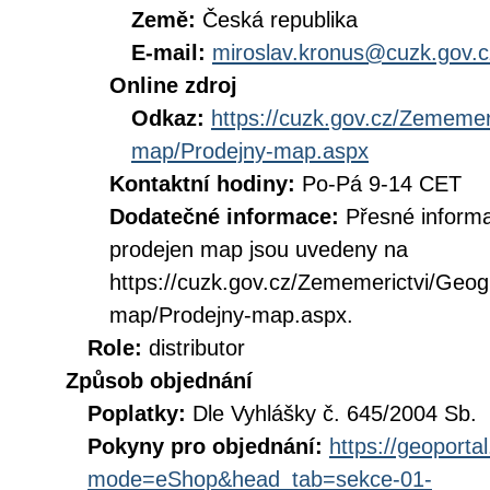
Země:
Česká republika
E-mail:
miroslav.kronus@cuzk.gov.c
Online zdroj
Odkaz:
https://cuzk.gov.cz/Zememer
map/Prodejny-map.aspx
Kontaktní hodiny:
Po-Pá 9-14 CET
Dodatečné informace:
Přesné informa
prodejen map jsou uvedeny na
https://cuzk.gov.cz/Zememerictvi/Geog
map/Prodejny-map.aspx.
Role:
distributor
Způsob objednání
Poplatky:
Dle Vyhlášky č. 645/2004 Sb.
Pokyny pro objednání:
https://geoporta
mode=eShop&head_tab=sekce-01-