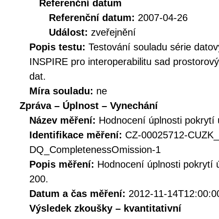
Referenční datum
Referenční datum:
2007-04-26
Událost:
zveřejnění
Popis testu:
Testování souladu série datov
INSPIRE pro interoperabilitu sad prostorov
dat.
Míra souladu:
ne
Zpráva – Úplnost – Vynechání
Název měření:
Hodnocení úplnosti pokryt
Identifikace měření:
CZ-00025712-CUZK
DQ_CompletenessOmission-1
Popis měření:
Hodnocení úplnosti pokrytí
200.
Datum a čas měření:
2012-11-14T12:00:0
Výsledek zkoušky – kvantitativní