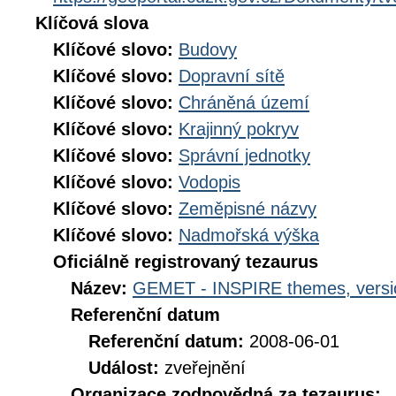
Klíčová slova
Klíčové slovo:
Budovy
Klíčové slovo:
Dopravní sítě
Klíčové slovo:
Chráněná území
Klíčové slovo:
Krajinný pokryv
Klíčové slovo:
Správní jednotky
Klíčové slovo:
Vodopis
Klíčové slovo:
Zeměpisné názvy
Klíčové slovo:
Nadmořská výška
Oficiálně registrovaný tezaurus
Název:
GEMET - INSPIRE themes, versi
Referenční datum
Referenční datum:
2008-06-01
Událost:
zveřejnění
Organizace zodpovědná za tezaurus: