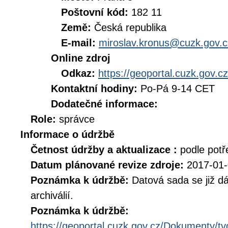
Poštovní kód:
182 11
Země:
Česká republika
E-mail:
miroslav.kronus@cuzk.gov.c
Online zdroj
Odkaz:
https://geoportal.cuzk.gov.cz
Kontaktní hodiny:
Po-Pá 9-14 CET
Dodatečné informace:
Role:
správce
Informace o údržbě
Četnost údržby a aktualizace :
podle potř
Datum plánované revize zdroje:
2017-01
Poznámka k údržbě:
Datová sada se již dá
archiválií.
Poznámka k údržbě:
https://geoportal.cuzk.gov.cz/Dokumenty/t