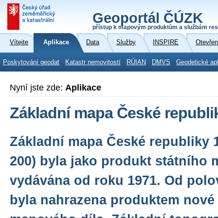
Geoportál ČÚZK
přístup k mapovým produktům a službám res
Vítejte
Aplikace
Data
Služby
INSPIRE
Otevřen
Poskytování geodat
Katastr nemovitostí
RÚIAN
DMVS
Geodetické ap
Nyní jste zde:
Aplikace
Základní mapa České republi
Základní mapa České republiky 1
200) byla jako produkt státního
vydávána od roku 1971. Od polo
byla nahrazena produktem nové 