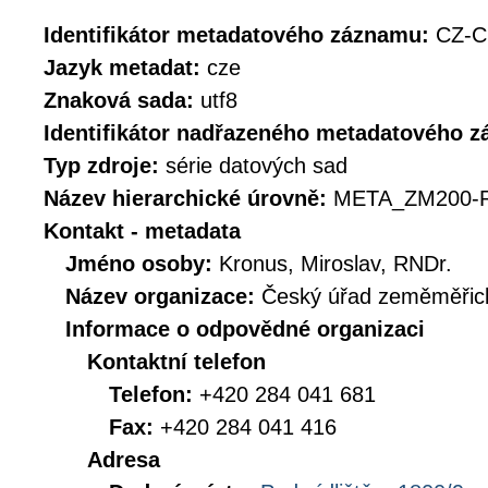
Identifikátor metadatového záznamu:
CZ-C
Jazyk metadat:
cze
Znaková sada:
utf8
Identifikátor nadřazeného metadatového 
Typ zdroje:
série datových sad
Název hierarchické úrovně:
META_ZM200-
Kontakt - metadata
Jméno osoby:
Kronus, Miroslav, RNDr.
Název organizace:
Český úřad zeměměřick
Informace o odpovědné organizaci
Kontaktní telefon
Telefon:
+420 284 041 681
Fax:
+420 284 041 416
Adresa