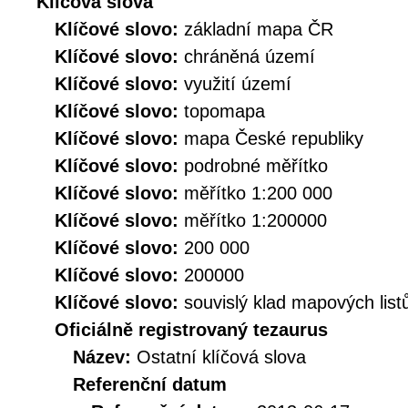
Klíčová slova
Klíčové slovo:
základní mapa ČR
Klíčové slovo:
chráněná území
Klíčové slovo:
využití území
Klíčové slovo:
topomapa
Klíčové slovo:
mapa České republiky
Klíčové slovo:
podrobné měřítko
Klíčové slovo:
měřítko 1:200 000
Klíčové slovo:
měřítko 1:200000
Klíčové slovo:
200 000
Klíčové slovo:
200000
Klíčové slovo:
souvislý klad mapových list
Oficiálně registrovaný tezaurus
Název:
Ostatní klíčová slova
Referenční datum