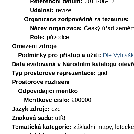
Referenční datum:
2013-06-17
Událost:
revize
Organizace zodpovědná za tezaurus:
Název organizace:
Český úřad zeměmě
Role:
původce
Omezení zdroje
Podmínky pro přístup a užití:
Dle Vyhlášk
Data evidovaná v Národním katalogu otev
Typ prostorové reprezentace:
grid
Prostorové rozlišení
Odpovídající měřítko
Měřítkové číslo:
200000
Jazyk zdroje:
cze
Znaková sada:
utf8
Tematická kategorie:
základní mapy, leteck