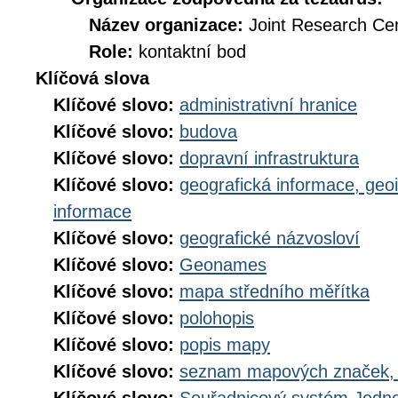
Název organizace:
Joint Research Ce
Role:
kontaktní bod
Klíčová slova
Klíčové slovo:
administrativní hranice
Klíčové slovo:
budova
Klíčové slovo:
dopravní infrastruktura
Klíčové slovo:
geografická informace, geo
informace
Klíčové slovo:
geografické názvosloví
Klíčové slovo:
Geonames
Klíčové slovo:
mapa středního měřítka
Klíčové slovo:
polohopis
Klíčové slovo:
popis mapy
Klíčové slovo:
seznam mapových značek, 