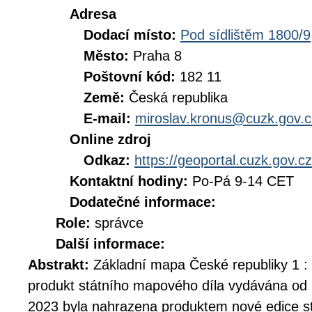
Adresa
Dodací místo:
Pod sídlištěm 1800/9
Město:
Praha 8
Poštovní kód:
182 11
Země:
Česká republika
E-mail:
miroslav.kronus@cuzk.gov.c
Online zdroj
Odkaz:
https://geoportal.cuzk.gov.cz
Kontaktní hodiny:
Po-Pá 9-14 CET
Dodatečné informace:
Role:
správce
Další informace:
Abstrakt:
Základní mapa České republiky 1 :
produkt státního mapového díla vydávána od 
2023 byla nahrazena produktem nové edice s