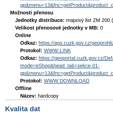
gp&menu=13&fnc=getProduct&product_
Možnosti přenosu
Jednotky distribuce:
mapový list ZM 200 
Velikost přenosové jednotky v MB:
0
Online
Odkaz:
https://ags.cuzk.gov.cz/geoprohl
Protokol:
WWW:LINK
Odkaz:
https://geoportal.cuzk.gov.cz/Def
mode=eShop&head_tab=sekce-01-
gp&menu=13&fnc=getProduct&product_
Protokol:
WWW:DOWNLOAD
Offline
Název:
hardcopy
Kvalita dat