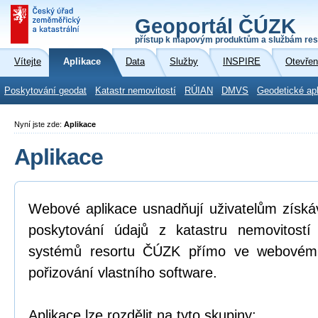
Geoportál ČÚZK
přístup k mapovým produktům a službám res
Vítejte
Aplikace
Data
Služby
INSPIRE
Otevřen
Poskytování geodat
Katastr nemovitostí
RÚIAN
DMVS
Geodetické ap
Nyní jste zde:
Aplikace
Aplikace
Webové aplikace usnadňují uživatelům získá
poskytování údajů z katastru nemovitostí
systémů resortu ČÚZK přímo ve webovém p
pořizování vlastního software.
Aplikace lze rozdělit na tyto skupiny: