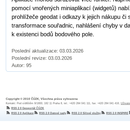
pomocí vnořených miniaplikací (widgetů) nabí
prohlížeče geodat i odkazy k jejich nákupu či
transformace souřadnic, nahlášení chyby v dat
k existenci bodů bodového pole.
Poslední aktualizace: 03.03.2026
Poslední revize:
03.03.2026
Autor: 95
Copyright © 2010 ČÚZK, Všechna práva vyhrazena
Kontakt: Pod sídlištěm 9/1800, 182 11 Praha 8, tel.: +420 284 041 111, fax: +420 284 041 416,
Uživate
RSS 2.0 Geoportál ČÚZK
RSS 2.0 Aplikace
RSS 2.0 Datové sady
RSS 2.0 Síťové služby
RSS 2.0 INSPIRE