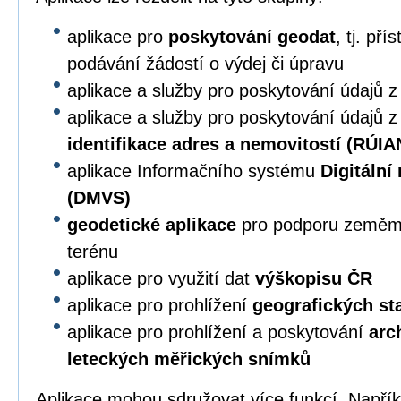
aplikace pro
poskytování geodat
, tj. př
podávání žádostí o výdej či úpravu
aplikace a služby pro poskytování údajů 
aplikace a služby pro poskytování údajů 
identifikace adres a nemovitostí (RÚIA
aplikace Informačního systému
Digitální
(DMVS)
geodetické aplikace
pro podporu zeměmě
terénu
aplikace pro využití dat
výškopisu ČR
aplikace pro prohlížení
geografických s
aplikace pro prohlížení a poskytování
arc
leteckých měřických snímků
Aplikace mohou sdružovat více funkcí. Napří