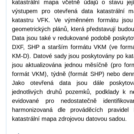
katastrální mapa včetně údajů o stavu její
výstupem pro otevřená data katastrální 
katastru VFK. Ve výměnném formátu jsou
geometrických plánů, která představují budou
Data jsou také v redukované podobě poskyt
DXF, SHP a starším formátu VKM (ve formá
KM-D). Datové sady jsou poskytovány po kat
jsou aktualizována jednou měsíčně (pro form
formát VKM), týdně (formát SHP) nebo den
Jako otevřená data jsou dále poskytová
jednotlivých druhů pozemků, podklady k n
evidované pro nedostatečně identifikov
harmonizovaná dle prováděcích pravidel
katastrální mapa zdrojovou datovou sadou.