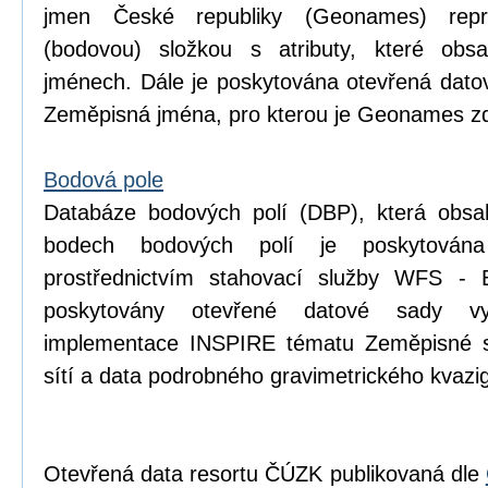
jmen České republiky (Geonames) repr
(bodovou) složkou s atributy, které obsa
jménech. Dále je poskytována otevřená dat
Zeměpisná jména, pro kterou je Geonames zd
Bodová pole
Databáze bodových polí (DBP), která obsa
bodech bodových polí je poskytován
prostřednictvím stahovací služby WFS - 
poskytovány otevřené datové sady v
implementace INSPIRE tématu Zeměpisné s
sítí a data podrobného gravimetrického kva
Otevřená data resortu ČÚZK publikovaná dle