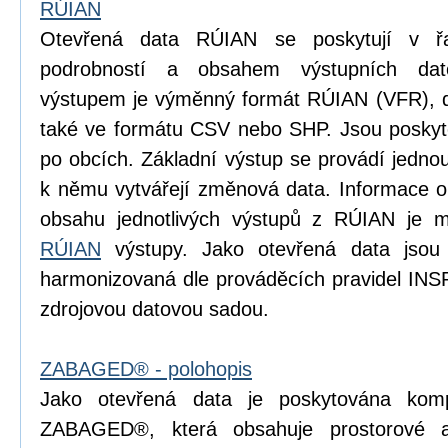
RÚIAN
Otevřená data RÚIAN se poskytují v řad
podrobností a obsahem výstupních dat
výstupem je výměnný formát RÚIAN (VFR), dí
také ve formátu CSV nebo SHP. Jsou poskyto
po obcích. Základní výstup se provádí jedn
k němu vytvářejí změnová data. Informace o p
obsahu jednotlivých výstupů z RÚIAN je m
RÚIAN
výstupy. Jako otevřená data jsou
harmonizovaná dle prováděcích pravidel INS
zdrojovou datovou sadou.
ZABAGED® - polohopis
Jako otevřená data je poskytována komp
ZABAGED®, která obsahuje prostorové 