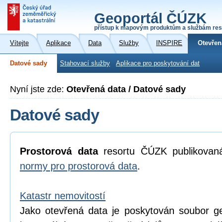
Geoportál ČÚZK
přístup k mapovým produktům a službám res
Vítejte
Aplikace
Data
Služby
INSPIRE
Otevřen
Datové sady
Stahovací služby
Aplikace pro poskytování dat
Nyní jste zde:
Otevřená data / Datové sady
Datové sady
Prostorová data
resortu ČÚZK publikova
normy pro prostorová data
.
Katastr nemovitostí
Jako otevřená data je poskytován soubor geo