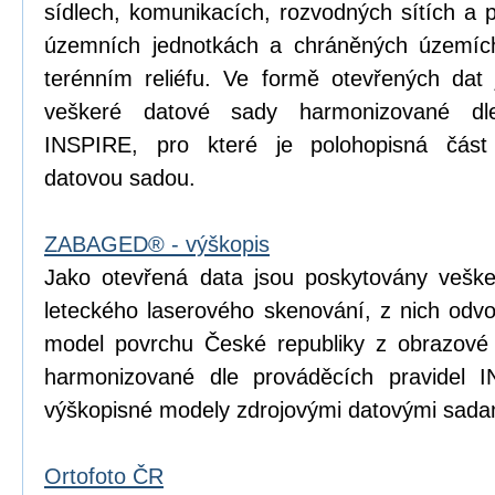
sídlech, komunikacích, rozvodných sítích a 
územních jednotkách a chráněných územích
terénním reliéfu. Ve formě otevřených dat 
veškeré datové sady harmonizované dle
INSPIRE, pro které je polohopisná čá
datovou sadou.
ZABAGED® - výškopis
Jako otevřená data jsou poskytovány vešk
leteckého laserového skenování, z nich odvoz
model povrchu České republiky z obrazové
harmonizované dle prováděcích pravidel I
výškopisné modely zdrojovými datovými sada
Ortofoto ČR