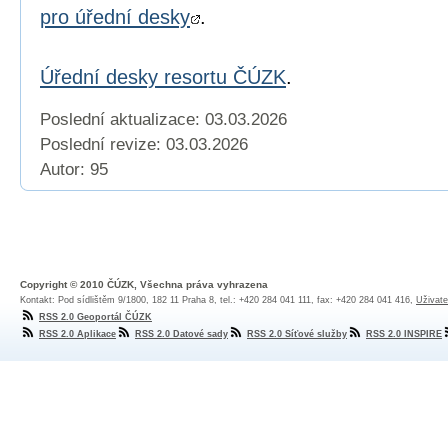
pro úřední desky
.
Úřední desky resortu ČÚZK
.
Poslední aktualizace: 03.03.2026
Poslední revize:
03.03.2026
Autor: 95
Copyright © 2010 ČÚZK, Všechna práva vyhrazena
Kontakt: Pod sídlištěm 9/1800, 182 11 Praha 8, tel.: +420 284 041 111, fax: +420 284 041 416,
Uživate
RSS 2.0 Geoportál ČÚZK
RSS 2.0 Aplikace
RSS 2.0 Datové sady
RSS 2.0 Síťové služby
RSS 2.0 INSPIRE