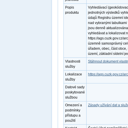
Popis
Vyhledávací (geokódovac
produktu
jednotných výsledků vyhl
údajů Registru územní id
nad vybranými tabulkami f
jsou denně aktualizována
vyhledávat a lokalizovat
https://ags.cuzk.gov.cz/ar
územně samosprávný cele
úřadem, obec, část obce, 
území, základní sídelní je
Vlastnosti
Stáhnout dokument vlastn
služby
Lokalizace
https://ags.cuzk.gov.cz/
služby
Datové sady
poskytované
službou
Omezení a
Zásady užívání dat a slu
podmínky
přístupu a
použití