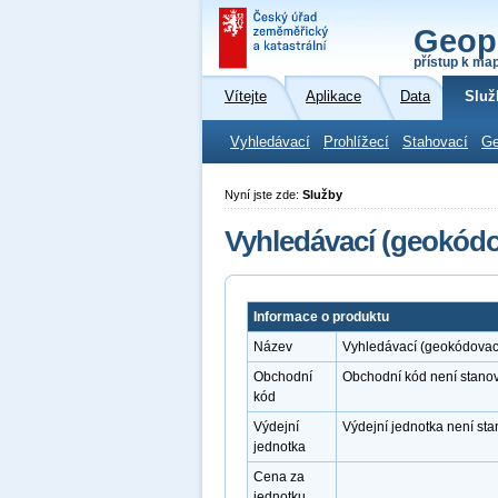
Geop
přístup k ma
Vítejte
Aplikace
Data
Služ
Vyhledávací
Prohlížecí
Stahovací
Ge
Nyní jste zde:
Služby
Vyhledávací (geokódo
Informace o produktu
Název
Vyhledávací (geokódovac
Obchodní
Obchodní kód není stano
kód
Výdejní
Výdejní jednotka není st
jednotka
Cena za
jednotku