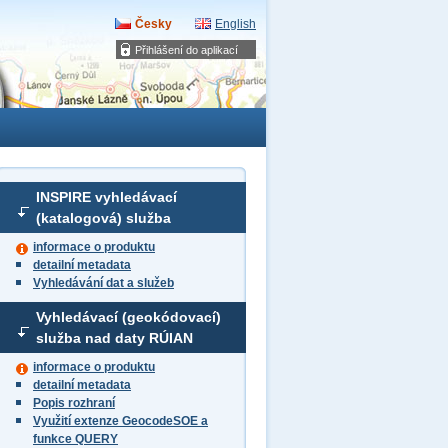
Česky
English
Přihlášení do aplikací
INSPIRE vyhledávací
(katalogová) služba
informace o produktu
detailní metadata
Vyhledávání dat a služeb
Vyhledávací (geokódovací)
služba nad daty RÚIAN
informace o produktu
detailní metadata
Popis rozhraní
Využití extenze GeocodeSOE a
funkce QUERY