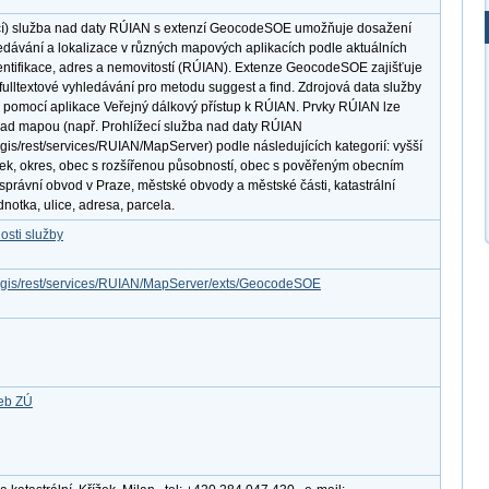
í) služba nad daty RÚIAN s extenzí GeocodeSOE umožňuje dosažení
edávání a lokalizace v různých mapových aplikacích podle aktuálních
entifikace, adres a nemovitostí (RÚIAN). Extenze GeocodeSOE zajišťuje
ulltextové vyhledávání pro metodu suggest a find. Zdrojová data služby
 pomocí aplikace Veřejný dálkový přístup k RÚIAN. Prvky RÚIAN lze
 nad mapou (např. Prohlížecí služba nad daty RÚIAN
cgis/rest/services/RUIAN/MapServer) podle následujících kategorií: vyšší
k, okres, obec s rozšířenou působností, obec s pověřeným obecním
správní obvod v Praze, městské obvody a městské části, katastrální
dnotka, ulice, adresa, parcela.
osti služby
arcgis/rest/services/RUIAN/MapServer/exts/GeocodeSOE
žeb ZÚ