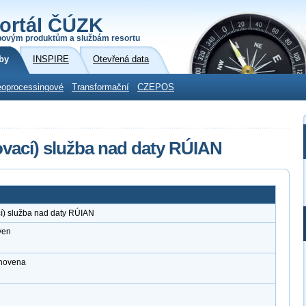
ortál ČÚZK
povým produktům a službám resortu
by
INSPIRE
Otevřená data
oprocessingové
Transformační
CZEPOS
vací) služba nad daty RÚIAN
í) služba nad daty RÚIAN
ven
anovena