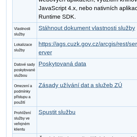
JavaScript 4.x, nebo nativních aplika
Runtime SDK.
Stáhnout dokument vlastnosti služby
Vlastnosti
služby
https://ags.cuzk.gov.cz/arcgis/rest/
Lokalizace
služby
erver
Poskytovaná data
Datové sady
poskytované
službou
Zásady užívání dat a služeb ZÚ
Omezení a
podmínky
přístupu a
použití
Spustit službu
Prohlížení
služby ve
veřejném
klientu