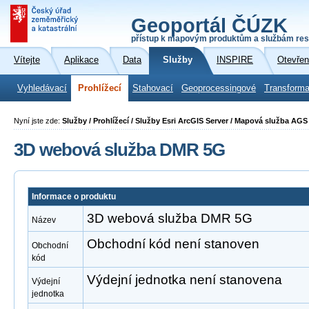
Geoportál ČÚZK
přístup k mapovým produktům a službám res
Vítejte
Aplikace
Data
Služby
INSPIRE
Otevřen
Vyhledávací
Prohlížecí
Stahovací
Geoprocessingové
Transforma
Nyní jste zde:
Služby / Prohlížecí / Služby Esri ArcGIS Server / Mapová služba A
3D webová služba DMR 5G
Informace o produktu
3D webová služba DMR 5G
Název
Obchodní kód není stanoven
Obchodní
kód
Výdejní jednotka není stanovena
Výdejní
jednotka