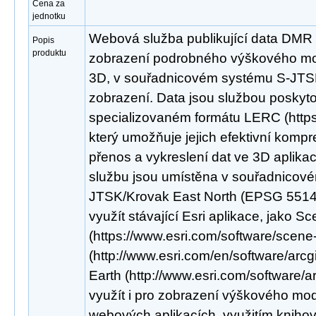
Cena za
jednotku
Webová služba publikující data DMR
Popis
produktu
zobrazení podrobného výškového mod
3D, v souřadnicovém systému S-JTS
zobrazení. Data jsou službou poskyt
specializovaném formátu LERC (https:/
který umožňuje jejich efektivní kompr
přenos a vykreslení dat ve 3D aplikac
službu jsou umístěna v souřadnicov
JTSK/Krovak East North (EPSG 5514).
využít stávající Esri aplikace, jako S
(https://www.esri.com/software/scene
(http://www.esri.com/en/software/arcg
Earth (http://www.esri.com/software/a
využít i pro zobrazení výškového mod
webových aplikacích, využitím knihov