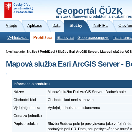
Geoportál ČÚZK
přístup k mapovým produktům a službám res
Vítejte
Aplikace
Data
Služby
INSPIRE
Otevřen
Vyhledávací
Prohlížecí
Stahovací
Geoprocessingové
Transforma
Nyní jste zde:
Služby / Prohlížecí / Služby Esri ArcGIS Server / Mapová službu AG
Mapová služba Esri ArcGIS Server - 
Informace o produktu
Název
Mapová služba Esri ArcGIS Server - Bodová pole
Obchodní kód
Obchodní kód není stanoven
Výdejní jednotka
Výdejní jednotka není stanovena
Cena za jednotku
Popis produktu
Služba Bodová pole je poskytována jako veřejná slu
bodových polí ČR. Data jsou poskytována ve formě