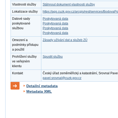
Vlastnosti služby
Stáhnout dokument vlastnosti služby
Lokalizace služby
https://ags.cuzk.gov.cz/arcgis/rest/services/Bodova
Datové sady
Poskytovaná data
poskytované
Poskytovaná data
službou
Poskytovaná data
Poskytovaná data
Omezení a
Zásady užívání dat a služeb ZÚ
podmínky přístupu
a použití
Prohlížení služby
Spustit službu
ve veřejném
klientu
Kontakt
Český úřad zeměměřický a katastrální, Srovnal Pavel, 
pavel.srovnal@cuzk.gov.cz
Detailní metadata
Metadata XML