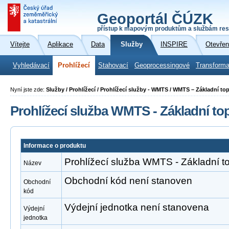
Geoportál ČÚZK
přístup k mapovým produktům a službám res
Vítejte
Aplikace
Data
Služby
INSPIRE
Otevřen
Vyhledávací
Prohlížecí
Stahovací
Geoprocessingové
Transforma
Nyní jste zde:
Služby / Prohlížecí / Prohlížecí služby - WMTS / WMTS – Základní t
Prohlížecí služba WMTS - Základní t
Informace o produktu
Prohlížecí služba WMTS - Základní 
Název
Obchodní kód není stanoven
Obchodní
kód
Výdejní jednotka není stanovena
Výdejní
jednotka