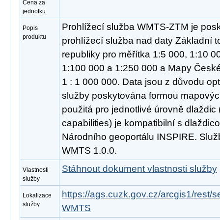
Cena za
jednotku
Prohlížecí služba WMTS-ZTM je posk
Popis
produktu
prohlížecí služba nad daty Základní
republiky pro měřítka 1:5 000, 1:10 0
1:100 000 a 1:250 000 a Mapy České 
1 : 1 000 000. Data jsou z důvodu opt
služby poskytována formou mapových
použitá pro jednotlivé úrovně dlaždic
capabilities) je kompatibilní s dlaždi
Národního geoportálu INSPIRE. Služ
WMTS 1.0.0.
Stáhnout dokument vlastnosti služby
Vlastnosti
služby
https://ags.cuzk.gov.cz/arcgis1/rest
Lokalizace
služby
WMTS