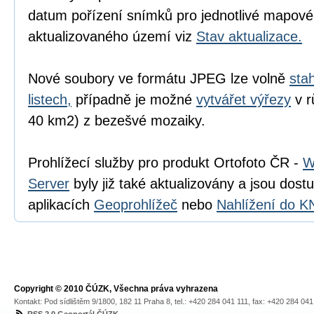
datum pořízení snímků pro jednotlivé mapové 
aktualizovaného území viz
Stav aktualizace.
Nové soubory ve formátu JPEG lze volně
sta
listech,
případně je možné
vytvářet výřezy
v r
40 km2) z bezešvé mozaiky.
Prohlížecí služby pro produkt Ortofoto ČR -
Server
byly již také aktualizovány a jsou dost
aplikacích
Geoprohlížeč
nebo
Nahlížení do K
Copyright © 2010 ČÚZK, Všechna práva vyhrazena
Kontakt: Pod sídlištěm 9/1800, 182 11 Praha 8, tel.: +420 284 041 111, fax: +420 284 04