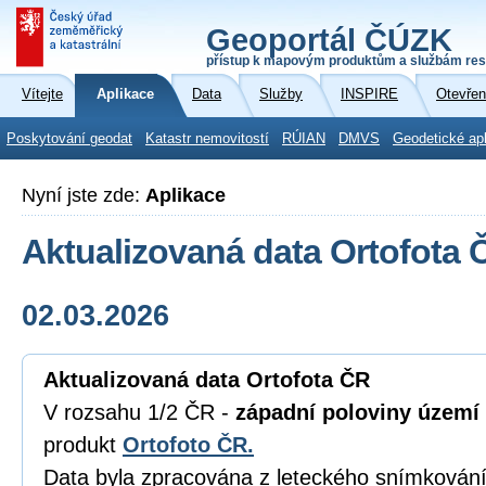
Geoportál ČÚZK
přístup k mapovým produktům a službám res
Vítejte
Aplikace
Data
Služby
INSPIRE
Otevřen
Poskytování geodat
Katastr nemovitostí
RÚIAN
DMVS
Geodetické ap
Nyní jste zde:
Aplikace
Aktualizovaná data Ortofota 
02.03.2026
Aktualizovaná data Ortofota ČR
V rozsahu 1/2 ČR -
západní poloviny území
produkt
Ortofoto ČR.
Data byla zpracována z leteckého snímkování