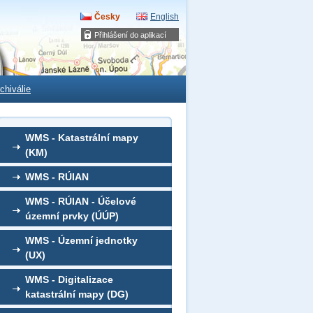
Česky
English
Přihlášení do aplikací
chiválie
WMS - Katastrální mapy
(KM)
WMS - RÚIAN
WMS - RÚIAN - Účelové
územní prvky (ÚÚP)
WMS - Územní jednotky
(UX)
WMS - Digitalizace
katastrální mapy (DG)