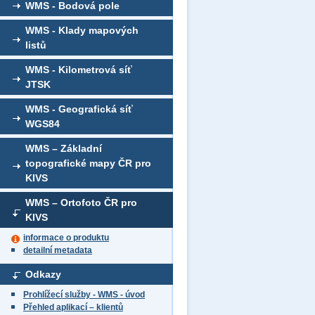
WMS - Bodová pole
WMS - Klady mapových
listů
WMS - Kilometrová síť
JTSK
WMS - Geografická síť
WGS84
WMS – Základní
topografické mapy ČR pro
KIVS
WMS – Ortofoto ČR pro
KIVS
informace o produktu
detailní metadata
Odkazy
Prohlížecí služby - WMS - úvod
Přehled aplikací – klientů