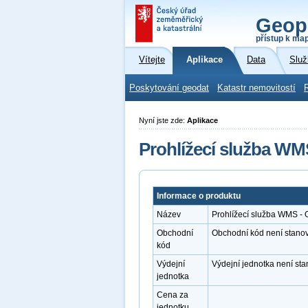
Geop
přístup k ma
Vítejte
Aplikace
Data
Služ
Poskytování geodat
Katastr nemovitostí
Nyní jste zde:
Aplikace
Prohlížecí služba WM
Informace o produktu
Název
Prohlížecí služba WMS - 
Obchodní
Obchodní kód není stano
kód
Výdejní
Výdejní jednotka není st
jednotka
Cena za
jednotku