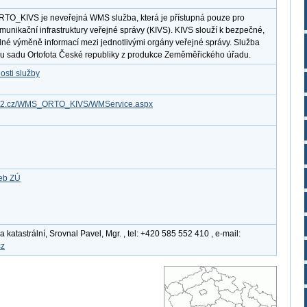
RTO_KIVS je neveřejná WMS služba, která je přístupná pouze pro
omunikační infrastruktury veřejné správy (KIVS). KIVS slouží k bezpečné,
lné výměně informací mezi jednotlivými orgány veřejné správy. Služba
ou sadu Ortofota České republiky z produkce Zeměměřického úřadu.
osti služby
.cms2.cz/WMS_ORTO_KIVS/WMService.aspx
žeb ZÚ
katastrální, Srovnal Pavel, Mgr. , tel: +420 585 552 410 , e-mail:
cz