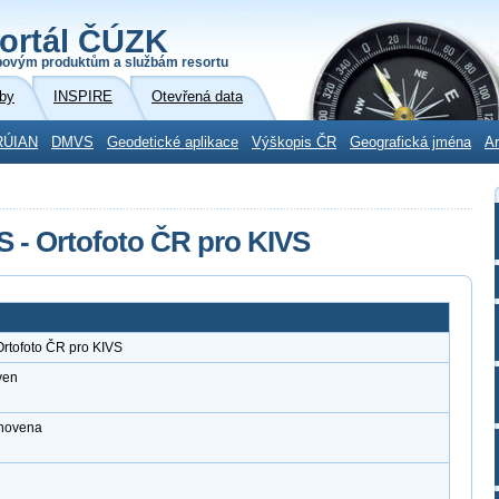
ortál ČÚZK
povým produktům a službám resortu
by
INSPIRE
Otevřená data
RÚIAN
DMVS
Geodetické aplikace
Výškopis ČR
Geografická jména
Ar
S - Ortofoto ČR pro KIVS
Ortofoto ČR pro KIVS
ven
anovena