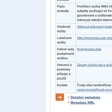
Popis
Prohlížecí služba WMS-O
produktu
subjekty využívající síť K
garantované a auditovate
zobrazuje aktuální datov
Vlastnosti
Stáhnout dokument vlastn
služby
Lokalizace
https://geoportal.cuzk
služby
Datové sady
Poskytovaná data
poskytované
službou
Omezení a
Zásady užívání dat a slu
podmínky
přístupu a
použití
Kontakt
Český úřad zeměměřický a 
pavel.srovnal@cuzk.gov.
Detailní metadata
Metadata XML