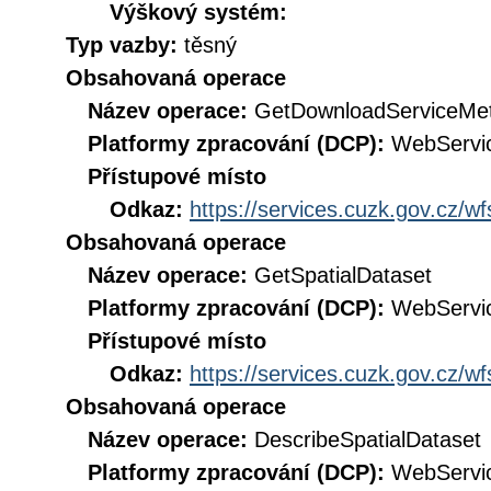
Výškový systém:
Typ vazby:
těsný
Obsahovaná operace
Název operace:
GetDownloadServiceMe
Platformy zpracování (DCP):
WebServi
Přístupové místo
Odkaz:
https://services.cuzk.gov.cz/w
Obsahovaná operace
Název operace:
GetSpatialDataset
Platformy zpracování (DCP):
WebServi
Přístupové místo
Odkaz:
https://services.cuzk.gov.cz/w
Obsahovaná operace
Název operace:
DescribeSpatialDataset
Platformy zpracování (DCP):
WebServi