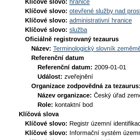
Klíčové slovo:
hranice
Klíčové slovo:
otevřené služby nad pros
Klíčové slovo:
administrativní hranice
Klíčové slovo:
služba
Oficiálně registrovaný tezaurus
Název:
Terminologický slovník zeměměř
Referenční datum
Referenční datum:
2009-01-01
Událost:
zveřejnění
Organizace zodpovědná za tezaurus
Název organizace:
Český úřad země
Role:
kontaktní bod
Klíčová slova
Klíčové slovo:
Registr územní identifik
Klíčové slovo:
Informační systém územní