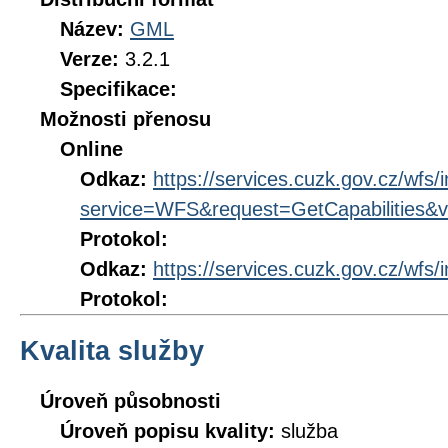
Název:
GML
Verze:
3.2.1
Specifikace:
Možnosti přenosu
Online
Odkaz:
https://services.cuzk.gov.cz/wfs/
service=WFS&request=GetCapabilities&v
Protokol:
Odkaz:
https://services.cuzk.gov.cz/wfs/
Protokol:
Kvalita služby
Úroveň působnosti
Úroveň popisu kvality:
služba