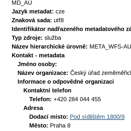
MD_AU
Jazyk metadat:
cze
Znaková sada:
utf8
Identifikátor nadřazeného metadatového 
Typ zdroje:
služba
Název hierarchické úrovně:
META_WFS-AU
Kontakt - metadata
Jméno osoby:
Název organizace:
Český úřad zeměměřick
Informace o odpovědné organizaci
Kontaktní telefon
Telefon:
+420 284 044 455
Adresa
Dodací místo:
Pod sídlištěm 1800/9
Město:
Praha 8