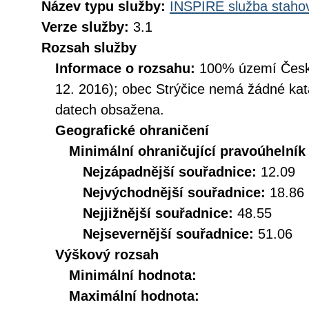
Název typu služby:
INSPIRE služba stahov
Verze služby:
3.1
Rozsah služby
Informace o rozsahu:
100% území České
12. 2016); obec Strýčice nemá žádné kata
datech obsažena.
Geografické ohraničení
Minimální ohraničující pravoúhelník
Nejzápadnější souřadnice:
12.09
Nejvýchodnější souřadnice:
18.86
Nejjižnější souřadnice:
48.55
Nejsevernější souřadnice:
51.06
Výškový rozsah
Minimální hodnota:
Maximální hodnota: