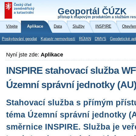
Geoportál ČÚZK
přístup k mapovým produktům a službám res
Vítejte
Aplikace
Data
Služby
INSPIRE
Otevřen
Poskytování geodat
Katastr nemovitostí
RÚIAN
DMVS
Geodetické ap
Nyní jste zde:
Aplikace
INSPIRE stahovací služba WF
Územní správní jednotky (AU
Stahovací služba s přímým přís
téma Územní správní jednotky (
směrnice INSPIRE. Služba je veř