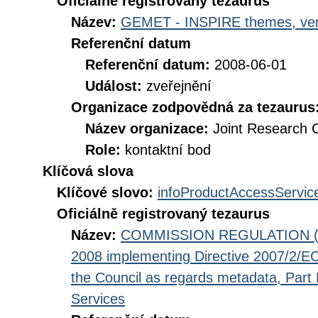
Oficiálně registrovaný tezaurus
Název:
GEMET - INSPIRE themes, ver
Referenční datum
Referenční datum:
2008-06-01
Událost:
zveřejnění
Organizace zodpovědná za tezaurus
Název organizace:
Joint Research 
Role:
kontaktní bod
Klíčová slova
Klíčové slovo:
infoProductAccessServic
Oficiálně registrovaný tezaurus
Název:
COMMISSION REGULATION (EC
2008 implementing Directive 2007/2/EC
the Council as regards metadata, Part D
Services