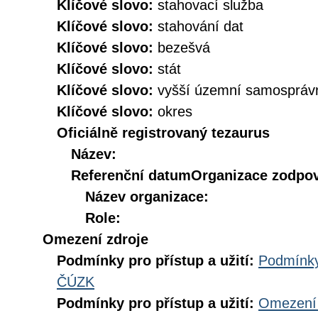
Klíčové slovo:
stahovací služba
Klíčové slovo:
stahování dat
Klíčové slovo:
bezešvá
Klíčové slovo:
stát
Klíčové slovo:
vyšší územní samospráv
Klíčové slovo:
okres
Oficiálně registrovaný tezaurus
Název:
Referenční datum
Organizace zodpov
Název organizace:
Role:
Omezení zdroje
Podmínky pro přístup a užití:
Podmínky
ČÚZK
Podmínky pro přístup a užití:
Omezení 