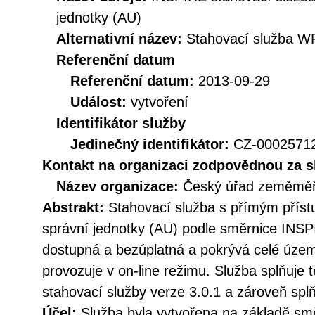
jednotky (AU)
Alternativní název:
Stahovací služba W
Referenční datum
Referenční datum:
2013-09-29
Událost:
vytvoření
Identifikátor služby
Jedinečný identifikátor:
CZ-000257
Kontakt na organizaci zodpovědnou za s
Název organizace:
Český úřad zeměměři
Abstrakt:
Stahovací služba s přímým pří
správní jednotky (AU) podle směrnice INSP
dostupná a bezúplatná a pokrývá celé územ
provozuje v on-line režimu. Služba splňuje
stahovací služby verze 3.0.1 a zároveň sp
Účel:
Služba byla vytvořena na základě sm