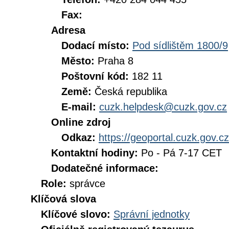
Fax:
Adresa
Dodací místo:
Pod sídlištěm 1800/9
Město:
Praha 8
Poštovní kód:
182 11
Země:
Česká republika
E-mail:
cuzk.helpdesk@cuzk.gov.cz
Online zdroj
Odkaz:
https://geoportal.cuzk.gov.cz
Kontaktní hodiny:
Po - Pá 7-17 CET
Dodatečné informace:
Role:
správce
Klíčová slova
Klíčové slovo:
Správní jednotky