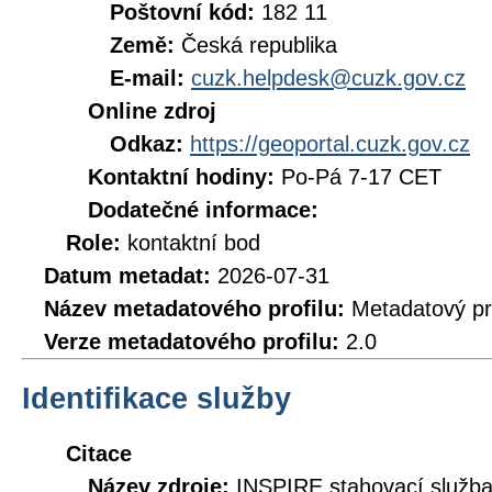
Poštovní kód:
182 11
Země:
Česká republika
E-mail:
cuzk.helpdesk@cuzk.gov.cz
Online zdroj
Odkaz:
https://geoportal.cuzk.gov.cz
Kontaktní hodiny:
Po-Pá 7-17 CET
Dodatečné informace:
Role:
kontaktní bod
Datum metadat:
2026-07-31
Název metadatového profilu:
Metadatový pr
Verze metadatového profilu:
2.0
Identifikace služby
Citace
Název zdroje:
INSPIRE stahovací služb