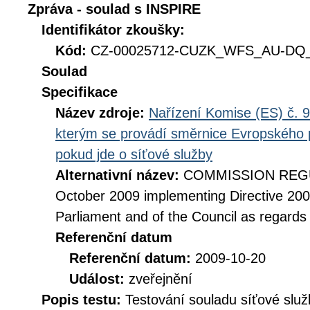
Zpráva - soulad s INSPIRE
Identifikátor zkoušky:
Kód:
CZ-00025712-CUZK_WFS_AU-DQ_D
Soulad
Specifikace
Název zdroje:
Nařízení Komise (ES) č. 9
kterým se provádí směrnice Evropského 
pokud jde o síťové služby
Alternativní název:
COMMISSION REGUL
October 2009 implementing Directive 20
Parliament and of the Council as regards
Referenční datum
Referenční datum:
2009-10-20
Událost:
zveřejnění
Popis testu:
Testování souladu síťové služ