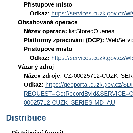
Přístupové místo
Odkaz:
https://services.cuzk.gov.cz/w
Obsahovaná operace
Název operace:
listStoredQueries
Platformy zpracování (DCP):
WebServi
Přístupové místo
Odkaz:
https://services.cuzk.gov.cz/w
Vázaný zdroj
Název zdroje:
CZ-00025712-CUZK_SE
Odkaz:
https://geoportal.cuzk.gov.cz/S
REQUEST=GetRecordById&SERVICE=CS
00025712-CUZK_SERIES-MD_AU
Distribuce
Distribuční formát