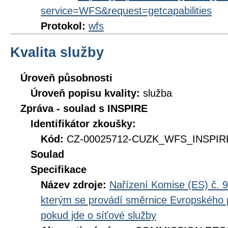
service=WFS&request=getcapabilities
Protokol:
wfs
Kvalita služby
Úroveň působnosti
Úroveň popisu kvality:
služba
Zpráva - soulad s INSPIRE
Identifikátor zkoušky:
Kód:
CZ-00025712-CUZK_WFS_INSPIRE
Soulad
Specifikace
Název zdroje:
Nařízení Komise (ES) č. 9
kterým se provádí směrnice Evropského 
pokud jde o síťové služby