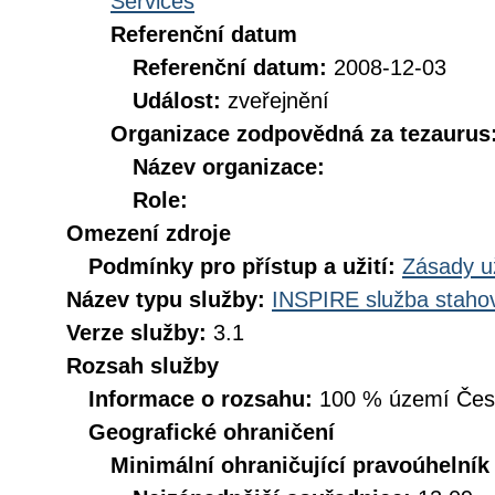
Services
Referenční datum
Referenční datum:
2008-12-03
Událost:
zveřejnění
Organizace zodpovědná za tezaurus
Název organizace:
Role:
Omezení zdroje
Podmínky pro přístup a užití:
Zásady u
Název typu služby:
INSPIRE služba stahov
Verze služby:
3.1
Rozsah služby
Informace o rozsahu:
100 % území České
Geografické ohraničení
Minimální ohraničující pravoúhelník