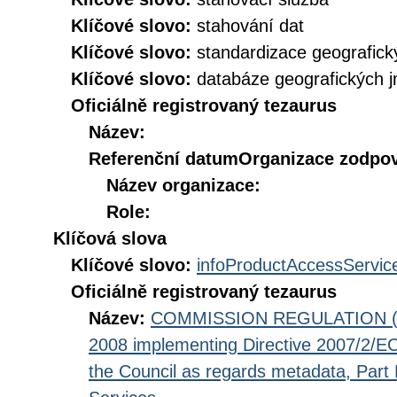
Klíčové slovo:
stahování dat
Klíčové slovo:
standardizace geografic
Klíčové slovo:
databáze geografických 
Oficiálně registrovaný tezaurus
Název:
Referenční datum
Organizace zodpov
Název organizace:
Role:
Klíčová slova
Klíčové slovo:
infoProductAccessServic
Oficiálně registrovaný tezaurus
Název:
COMMISSION REGULATION (EC
2008 implementing Directive 2007/2/EC
the Council as regards metadata, Part D