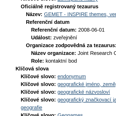
Oficiálně registrovaný tezaurus
Název:
GEMET - INSPIRE themes, ver
Referenční datum
Referenční datum:
2008-06-01
Událost:
zveřejnění
Organizace zodpovědná za tezaurus
Název organizace:
Joint Research 
Role:
kontaktní bod
Klíčová slova
Klíčové slovo:
endonymum
Klíčové slovo:
geografické jméno, zem
Klíčové slovo:
geografické názvosloví
Klíčové slovo:
geografický značkovací j
geografie
Klíčové slovo:
Geonames