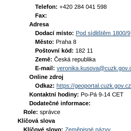
Telefon:
+420 284 041 598
Fax:
Adresa
Dodací místo:
Pod sídlištěm 1800/9
Město:
Praha 8
Poštovní kód:
182 11
Země:
Česká republika
E-mail:
veronika.kusova@cuzk.gov.
Online zdroj
Odkaz:
https://geoportal.cuzk.gov.cz
Kontaktní hodiny:
Po-Pá 9-14 CET
Dodatečné informace:
Role:
správce
Klíčová slova
Klíčové slovo:
Zeměpisné názvy