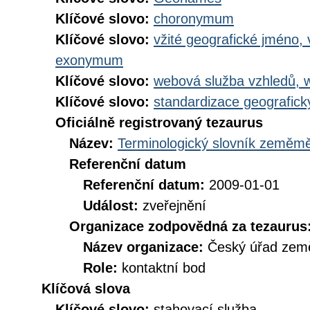
Klíčové slovo:
choronymum
Klíčové slovo:
vžité geografické jméno,
exonymum
Klíčové slovo:
webová služba vzhledů, 
Klíčové slovo:
standardizace geografic
Oficiálně registrovaný tezaurus
Název:
Terminologický slovník zeměměř
Referenční datum
Referenční datum:
2009-01-01
Událost:
zveřejnění
Organizace zodpovědná za tezaurus
Název organizace:
Český úřad země
Role:
kontaktní bod
Klíčová slova
Klíčové slovo:
stahovací služba