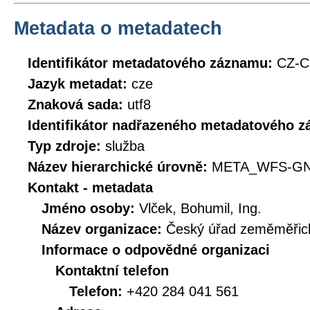
Metadata o metadatech
Identifikátor metadatového záznamu:
CZ-
Jazyk metadat:
cze
Znaková sada:
utf8
Identifikátor nadřazeného metadatového 
Typ zdroje:
služba
Název hierarchické úrovně:
META_WFS-GN
Kontakt - metadata
Jméno osoby:
Vlček, Bohumil, Ing.
Název organizace:
Český úřad zeměměřick
Informace o odpovědné organizaci
Kontaktní telefon
Telefon:
+420 284 041 561