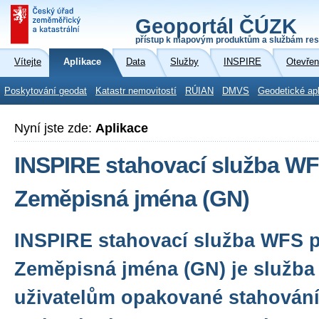
Geoportál ČÚZK
přístup k mapovým produktům a službám res
Vítejte
Aplikace
Data
Služby
INSPIRE
Otevřen
Poskytování geodat
Katastr nemovitostí
RÚIAN
DMVS
Geodetické ap
Nyní jste zde:
Aplikace
INSPIRE stahovací služba WF
Zeměpisná jména (GN)
INSPIRE stahovací služba WFS 
Zeměpisná jména (GN) je služba
uživatelům opakované stahování