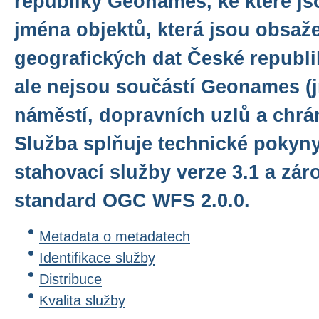
republiky Geonames, ke které j
jména objektů, která jsou obsaž
geografických dat České repub
ale nejsou součástí Geonames (j
náměstí, dopravních uzlů a chrá
Služba splňuje technické pokyn
stahovací služby verze 3.1 a zár
standard OGC WFS 2.0.0.
Metadata o metadatech
Identifikace služby
Distribuce
Kvalita služby