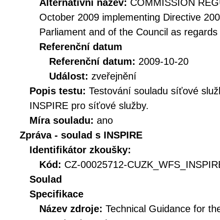
Alternativní název:
COMMISSION REGUL
October 2009 implementing Directive 20
Parliament and of the Council as regards
Referenční datum
Referenční datum:
2009-10-20
Událost:
zveřejnění
Popis testu:
Testování souladu síťové služ
INSPIRE pro síťové služby.
Míra souladu:
ano
Zpráva - soulad s INSPIRE
Identifikátor zkoušky:
Kód:
CZ-00025712-CUZK_WFS_INSPIRE
Soulad
Specifikace
Název zdroje:
Technical Guidance for t