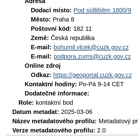
Adresa
Dodací místo:
Pod sídlištěm 1800/9
Město:
Praha 8
Poštovní kód:
182 11
Země:
Česká republika
E-mail:
bohumil.vlcek@cuzk.gov.cz
E-mail:
podpora.zums@cuzk.gov.cz
Online zdroj
Odkaz:
https://geoportal.cuzk.gov.cz
Kontaktní hodiny:
Po-Pá 9-14 CET
Dodatečné informace:
Role:
kontaktní bod
Datum metadat:
2025-03-06
Název metadatového profilu:
Metadatový pr
Verze metadatového profilu:
2.0