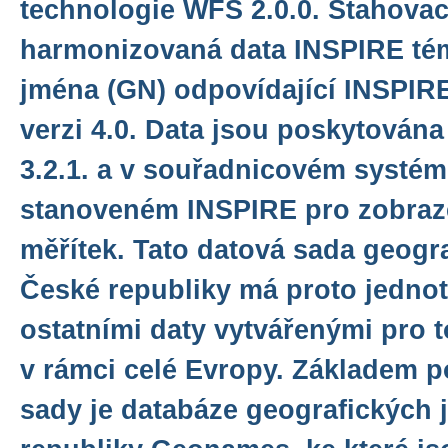
technologie WFS 2.0.0. Stahovac
harmonizovaná data INSPIRE té
jména (GN) odpovídající INSPIR
verzi 4.0. Data jsou poskytován
3.2.1. a v souřadnicovém syst
stanoveném INSPIRE pro zobraze
měřítek. Tato datová sada geogr
České republiky má proto jedno
ostatními daty vytvářenými pro 
v rámci celé Evropy. Základem 
sady je databáze geografických