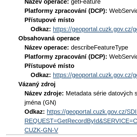
Název operace:
getFeature
Platformy zpracování (DCP):
WebServi
Přístupové místo
Odkaz:
https://geoportal.cuzk.gov.cz/
Obsahovaná operace
Název operace:
describeFeatureType
Platformy zpracování (DCP):
WebServi
Přístupové místo
Odkaz:
https://geoportal.cuzk.gov.cz/
Vázaný zdroj
Název zdroje:
Metadata série datových
jména (GN)
Odkaz:
https://geoportal.cuzk.gov.cz/S
REQUEST=GetRecordById&SERVICE=CS
CUZK-GN-V