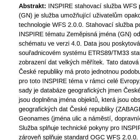
Abstrakt:
INSPIRE stahovací služba WFS 
(GN) je služba umožňující uživatelům opak
technologie WFS 2.0.0. Stahovací služba p
INSPIRE tématu Zeměpisná jména (GN) od
schématu ve verzi 4.0. Data jsou poskytov
souřadnicovém systému ETRS89/TM33 st
zobrazení dat velkých měřítek. Tato datov
České republiky má proto jednotnou podobu
pro toto INSPIRE téma v rámci celé Evrop
sady je databáze geografických jmen Česk
jsou doplněna jména objektů, která jsou ob
geografických dat České republiky (ZABAG
Geonames (jména ulic a náměstí, dopravní
Služba splňuje technické pokyny pro INSPI
zároveň splňuje standard OGC WFS 2.0.0.