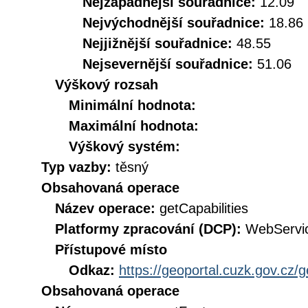
Nejzápadnější souřadnice:
12.09
Nejvýchodnější souřadnice:
18.86
Nejjižnější souřadnice:
48.55
Nejsevernější souřadnice:
51.06
Výškový rozsah
Minimální hodnota:
Maximální hodnota:
Výškový systém:
Typ vazby:
těsný
Obsahovaná operace
Název operace:
getCapabilities
Platformy zpracování (DCP):
WebServi
Přístupové místo
Odkaz:
https://geoportal.cuzk.gov.cz/
Obsahovaná operace