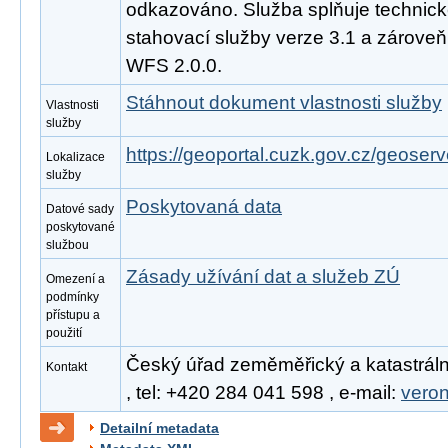
odkazováno. Služba splňuje technic
stahovací služby verze 3.1 a zárove
WFS 2.0.0.
Stáhnout dokument vlastnosti služby
Vlastnosti
služby
https://geoportal.cuzk.gov.cz/geoserve
Lokalizace
služby
Poskytovaná data
Datové sady
poskytované
službou
Zásady užívání dat a služeb ZÚ
Omezení a
podmínky
přístupu a
použití
Český úřad zeměměřický a katastráln
Kontakt
, tel: +420 284 041 598 , e-mail:
vero
Detailní metadata