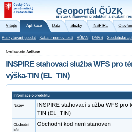
Geoportál ČÚZK
přístup k mapovým produktům a službám res
Vítejte
Aplikace
Data
Služby
INSPIRE
Otevřen
Poskytování geodat
Katastr nemovitostí
RÚIAN
DMVS
Geodetické ap
Nyní jste zde:
Aplikace
INSPIRE stahovací služba WFS pro 
výška-TIN (EL_TIN)
Informace o produktu
INSPIRE stahovací služba WFS pro 
Název
TIN (EL_TIN)
Obchodní kód není stanoven
Obchodní
kód