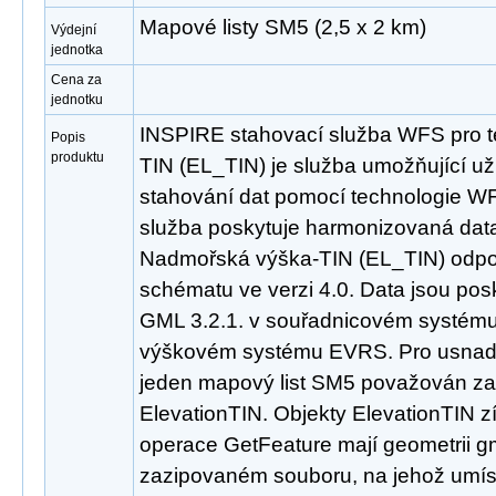
Mapové listy SM5 (2,5 x 2 km)
Výdejní
jednotka
Cena za
jednotku
INSPIRE stahovací služba WFS pro 
Popis
produktu
TIN (EL_TIN) je služba umožňující u
stahování dat pomocí technologie WF
služba poskytuje harmonizovaná dat
Nadmořská výška-TIN (EL_TIN) odpo
schématu ve verzi 4.0. Data jsou po
GML 3.2.1. v souřadnicovém systé
výškovém systému EVRS. Pro usnadně
jeden mapový list SM5 považován za 
ElevationTIN. Objekty ElevationTIN z
operace GetFeature mají geometrii g
zazipovaném souboru, na jehož umís