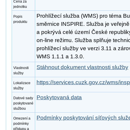
Cena za
jednotku
Prohlížecí služba (WMS) pro téma B
Popis
produktu
směrnice INSPIRE. Služba je veřejně
a pokrývá celé území České republik
on-line režimu. Služba splňuje tech
prohlížecí služby ve verzi 3.11 a zá
WMS 1.1.1 a 1.3.0.
Stáhnout dokument vlastnosti služby
Vlastnosti
služby
https://services.cuzk.gov.cz/wms/in
Lokalizace
služby
Poskytovaná data
Datové sady
poskytované
službou
Podmínky poskytování síťových slu
Omezení a
podmínky
přístupu a