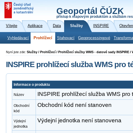
Geoportál ČÚZK
přístup k mapovým produktům a službám res
Vítejte
Aplikace
Data
Služby
INSPIRE
Otevřen
Vyhledávací
Prohlížecí
Stahovací
Geoprocessingové
Transforma
Nyní jste zde:
Služby / Prohlížecí / Prohlížecí služby WMS - datové sady INSPIRE 
INSPIRE prohlížecí služba WMS pro 
Informace o produktu
INSPIRE prohlížecí služba WMS pro
Název
Obchodní kód není stanoven
Obchodní
kód
Výdejní jednotka není stanovena
Výdejní
jednotka