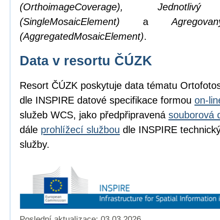
(OrthoimageCoverage), Jednotl
(SingleMosaicElement)
a
Agregov
(AggregatedMosaicElement)
.
Data v resortu ČÚZK
Resort ČÚZK poskytuje data tématu Ortofot
dle INSPIRE datové specifikace formou
on-li
služeb WCS, jako předpřipravená
souborová 
dále
prohlížecí službou
dle INSPIRE technickýc
služby.
Poslední aktualizace: 03.03.2026