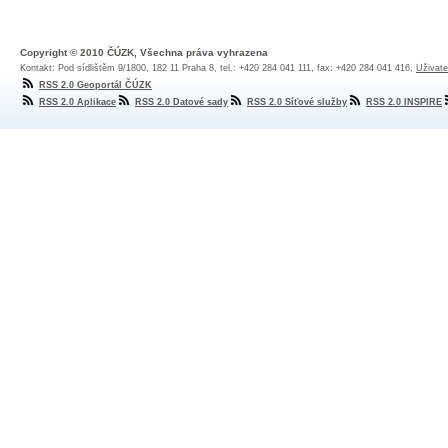
Copyright © 2010 ČÚZK, Všechna práva vyhrazena
Kontakt: Pod sídlištěm 9/1800, 182 11 Praha 8, tel.: +420 284 041 111, fax: +420 284 041 416,
Uživate
RSS 2.0 Geoportál ČÚZK
RSS 2.0 Aplikace
RSS 2.0 Datové sady
RSS 2.0 Síťové služby
RSS 2.0 INSPIRE