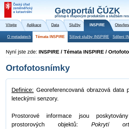
Geoportál ČÚZK
přístup k mapovým produktům a službám res
Vítejte
Aplikace
Data
Služby
INSPIRE
Otevřen
O metadatech
Témata INSPIRE
Síťové služby INSPIRE
Sdílení I
Nyní jste zde:
INSPIRE / Témata INSPIRE / Ortofot
Ortofotosnímky
Definice:
Georeferencovaná obrazová data po
leteckými senzory.
Prostorové informace jsou poskytovány
prostorových objektů:
Pokrytí or