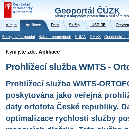
Geoportál ČÚZK
přístup k mapovým produktům a službám res
Vítejte
Aplikace
Data
Služby
INSPIRE
Otevřen
Poskytování geodat
Katastr nemovitostí
RÚIAN
DMVS
Geodetické ap
Nyní jste zde:
Aplikace
Prohlížecí služba WMTS - Ort
Prohlížecí služba WMTS-ORTOF
poskytována jako veřejná prohlí
daty ortofota České republiky. D
optimalizace rychlosti služby p