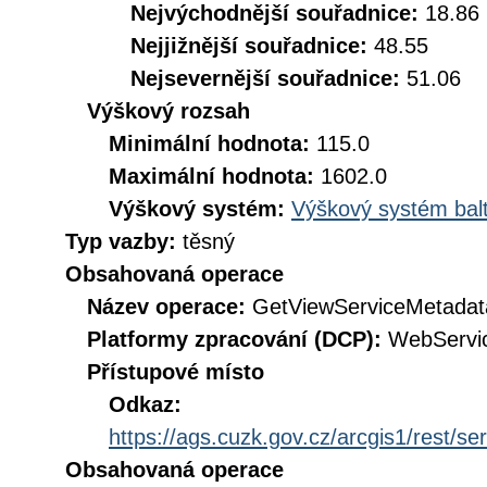
Nejvýchodnější souřadnice:
18.86
Nejjižnější souřadnice:
48.55
Nejsevernější souřadnice:
51.06
Výškový rozsah
Minimální hodnota:
115.0
Maximální hodnota:
1602.0
Výškový systém:
Výškový systém balt
Typ vazby:
těsný
Obsahovaná operace
Název operace:
GetViewServiceMetadat
Platformy zpracování (DCP):
WebServi
Přístupové místo
Odkaz:
https://ags.cuzk.gov.cz/arcgis1/res
Obsahovaná operace