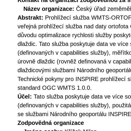
Kontakt na organizaci zodpovědnou za s
Název organizace:
Český úřad zeměměři
Abstrakt:
Prohlížecí služba WMTS-ORTOF
veřejná prohlížecí služba nad daty ortofota
důvodu optimalizace rychlosti služby pos
dlaždic. Tato služba poskytuje data ve víc
(definovaných v capabilities služby), měřítk
úrovně dlaždic (rovněž definovaná v capabili
dlaždicovými službami Národního geoportál
Technické pokyny pro INSPIRE prohlížecí sl
standard OGC WMTS 1.0.0.
Účel:
Tato služba poskytuje data ve více 
(definovaných v capabilities služby), použit
se službami Národního geoportálu INSPIRE
Zodpovědná organizace