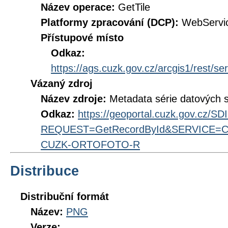
Název operace:
GetTile
Platformy zpracování (DCP):
WebServi
Přístupové místo
Odkaz:
https://ags.cuzk.gov.cz/arcgis1/res
Vázaný zdroj
Název zdroje:
Metadata série datových 
Odkaz:
https://geoportal.cuzk.gov.cz/S
REQUEST=GetRecordById&SERVICE=CS
CUZK-ORTOFOTO-R
Distribuce
Distribuční formát
Název:
PNG
Verze: