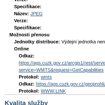
Specifikace:
Název:
JPEG
Verze:
Specifikace:
Možnosti přenosu
Jednotky distribuce:
Výdejní jednotka ne
Online
Odkaz:
https://ags.cuzk.gov.cz/arcgis1/rest/
service=WMTS&request=GetCapabilities
Protokol:
wmts
Odkaz:
https://ags.cuzk.gov.cz/geoproh
Protokol:
WWW:LINK
Kvalita služby