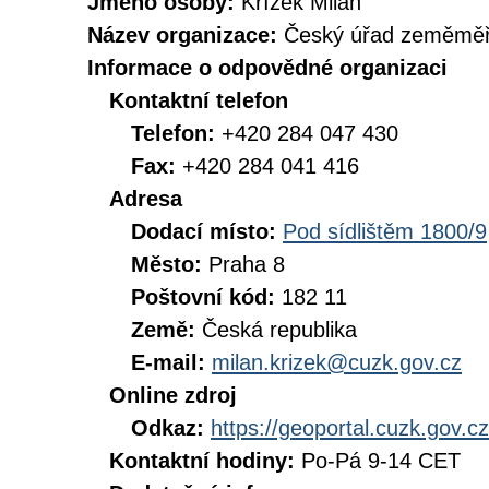
Jméno osoby:
Křížek Milan
Název organizace:
Český úřad zeměměři
Informace o odpovědné organizaci
Kontaktní telefon
Telefon:
+420 284 047 430
Fax:
+420 284 041 416
Adresa
Dodací místo:
Pod sídlištěm 1800/9
Město:
Praha 8
Poštovní kód:
182 11
Země:
Česká republika
E-mail:
milan.krizek@cuzk.gov.cz
Online zdroj
Odkaz:
https://geoportal.cuzk.gov.cz
Kontaktní hodiny:
Po-Pá 9-14 CET