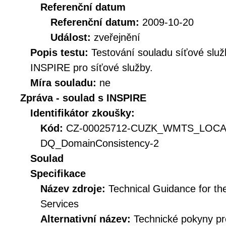
Referenční datum
Referenční datum:
2009-10-20
Událost:
zveřejnění
Popis testu:
Testování souladu síťové služ
INSPIRE pro síťové služby.
Míra souladu:
ne
Zpráva - soulad s INSPIRE
Identifikátor zkoušky:
Kód:
CZ-00025712-CUZK_WMTS_LOC
DQ_DomainConsistency-2
Soulad
Specifikace
Název zdroje:
Technical Guidance for t
Services
Alternativní název:
Technické pokyny p