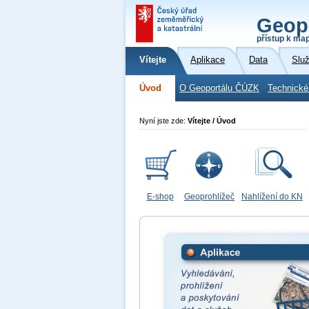
Geop
přístup k ma
Vítejte
Aplikace
Data
Slu
Úvod
O Geoportálu ČÚZK
Technické
Nyní jste zde:
Vítejte / Úvod
E-shop
Geoprohlížeč
Nahlížení do KN