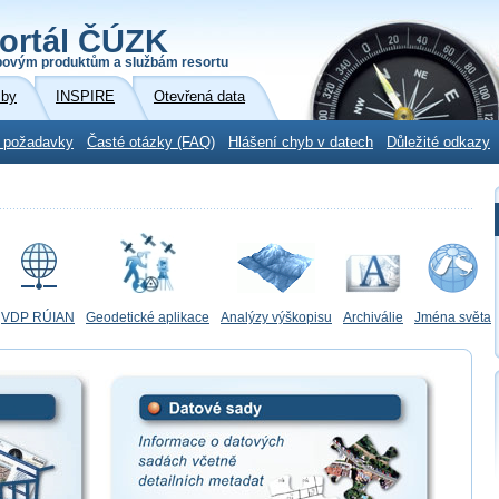
ortál ČÚZK
povým produktům a službám resortu
žby
INSPIRE
Otevřená data
 požadavky
Časté otázky (FAQ)
Hlášení chyb v datech
Důležité odkazy
VDP RÚIAN
Geodetické aplikace
Analýzy výškopisu
Archiválie
Jména světa