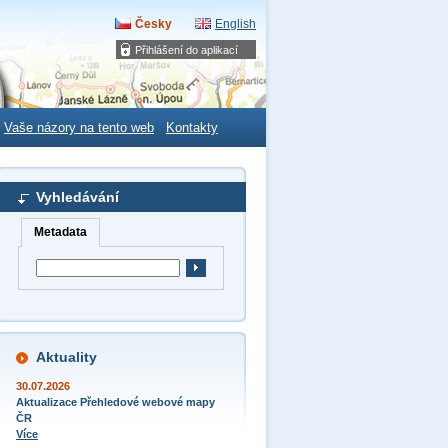
Česky
English
Přihlášení do aplikací
Vaše názory na tento web
Kontakty
Vyhledávání
Metadata
Aktuality
30.07.2026
Aktualizace Přehledové webové mapy
ČR
Více