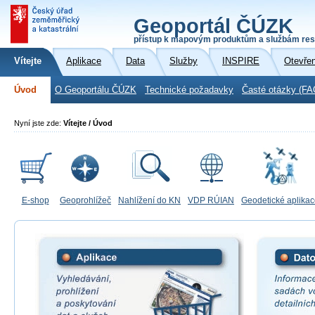
Geoportál ČÚZK
přístup k mapovým produktům a službám res
Vítejte
Aplikace
Data
Služby
INSPIRE
Otevře
Úvod
O Geoportálu ČÚZK
Technické požadavky
Časté otázky (FA
Nyní jste zde:
Vítejte / Úvod
E-shop
Geoprohlížeč
Nahlížení do KN
VDP RÚIAN
Geodetické aplika