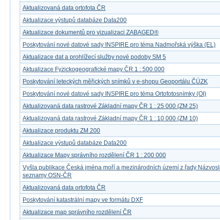
Aktualizovaná data ortofota ČR
Aktualizace výstupů databáze Data200
Aktualizace dokumentů pro vizualizaci ZABAGED®
Poskytování nové datové sady INSPIRE pro téma Nadmořská výška (EL)
Aktualizace dat a prohlížecí služby nové podoby SM 5
Aktualizace Fyzickogeografické mapy ČR 1 : 500 000
Poskytování leteckých měřických snímků v e-shopu Geoportálu ČÚZK
Poskytování nové datové sady INSPIRE pro téma Ortofotosnímky (OI)
Aktualizovaná data rastrové Základní mapy ČR 1 : 25 000 (ZM 25)
Aktualizovaná data rastrové Základní mapy ČR 1 : 10 000 (ZM 10)
Aktualizace produktu ZM 200
Aktualizace výstupů databáze Data200
Aktualizace Mapy správního rozdělení ČR 1 : 200 000
Vyšla publikace Česká jména moří a mezinárodních území z řady Názvos
seznamy OSN-ČR
Aktualizovaná data ortofota ČR
Poskytování katastrální mapy ve formátu DXF
Aktualizace map správního rozdělení ČR