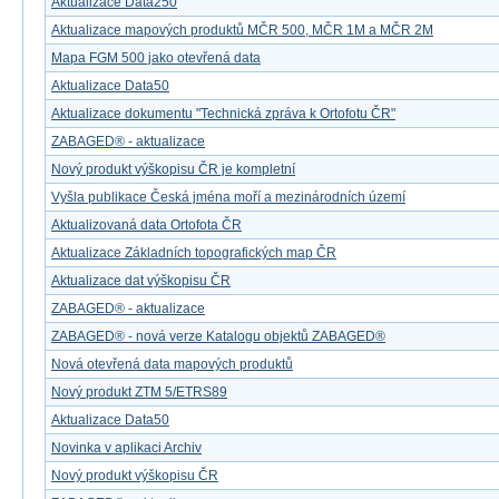
Aktualizace Data250
Aktualizace mapových produktů MČR 500, MČR 1M a MČR 2M
Mapa FGM 500 jako otevřená data
Aktualizace Data50
Aktualizace dokumentu "Technická zpráva k Ortofotu ČR"
ZABAGED® - aktualizace
Nový produkt výškopisu ČR je kompletní
Vyšla publikace Česká jména moří a mezinárodních území
Aktualizovaná data Ortofota ČR
Aktualizace Základních topografických map ČR
Aktualizace dat výškopisu ČR
ZABAGED® - aktualizace
ZABAGED® - nová verze Katalogu objektů ZABAGED®
Nová otevřená data mapových produktů
Nový produkt ZTM 5/ETRS89
Aktualizace Data50
Novinka v aplikaci Archiv
Nový produkt výškopisu ČR