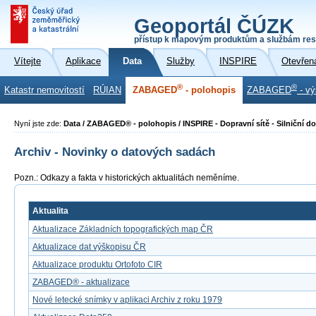
Geoportál ČÚZK
přístup k mapovým produktům a službám res
Vítejte
Aplikace
Data
Služby
INSPIRE
Otevřen
®
®
Katastr nemovitostí
RÚIAN
ZABAGED
- polohopis
ZABAGED
- vý
Nyní jste zde:
Data / ZABAGED® - polohopis / INSPIRE - Dopravní sítě - Silniční
Archiv - Novinky o datových sadách
Pozn.: Odkazy a fakta v historických aktualitách neměníme.
Aktualita
Aktualizace Základních topografických map ČR
Aktualizace dat výškopisu ČR
Aktualizace produktu Ortofoto CIR
ZABAGED® - aktualizace
Nové letecké snímky v aplikaci Archiv z roku 1979