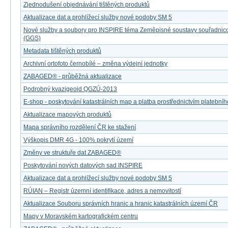
Zjednodušení objednávání tištěných produktů
Aktualizace dat a prohlížecí služby nové podoby SM 5
Nové služby a soubory pro INSPIRE téma Zeměpisné soustavy souřadnicov
(GGS)
Metadata tištěných produktů
Archivní ortofoto černobílé – změna výdejní jednotky
ZABAGED® - průběžná aktualizace
Podrobný kvazigeoid QGZÚ-2013
E-shop - poskytování katastrálních map a platba prostřednictvím platebníh
Aktualizace mapových produktů
Mapa správního rozdělení ČR ke stažení
Výškopis DMR 4G - 100% pokrytí území
Změny ve struktuře dat ZABAGED®
Poskytování nových datových sad INSPIRE
Aktualizace dat a prohlížecí služby nové podoby SM 5
RÚIAN – Registr územní identifikace, adres a nemovitostí
Aktualizace Souboru správních hranic a hranic katastrálních území ČR
Mapy v Moravském kartografickém centru