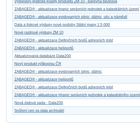
Vylepšení grafické kvality produktu ZM 10 - barevná bezešvá
ZABAGED® - aktualizace hranic správních jednotek a katastrálních území
ZABAGED® - aktualizace evidovaných silnic, dálnic, ulic a náměstí
Data a tiskové výstupy nové podoby Státní mapy 1:5 000
Nové rastrové výstupy ZM 10
ZABAGED® - aktualizace Definičních bodů adresních míst
ZABAGED® - aktualizace heliportů
Aktualizovaná databáze Data200
Nový produkt výškopisu ČR
ZABAGED® - aktualizace evidovaných silnic, dálnic
ZABAGED® - aktualizace heliportů
ZABAGED® - aktualizace Definičních bodů adresních míst
ZABAGED® - aktualizace Hranic správních jednotek a katastrálního území
Nová datová sada - Data200
Snížení cen za data archiválií