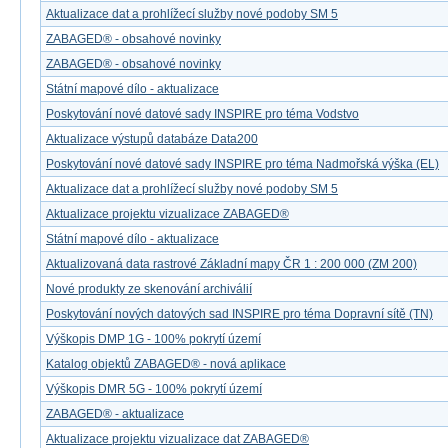
Aktualizace dat a prohlížecí služby nové podoby SM 5
ZABAGED® - obsahové novinky
ZABAGED® - obsahové novinky
Státní mapové dílo - aktualizace
Poskytování nové datové sady INSPIRE pro téma Vodstvo
Aktualizace výstupů databáze Data200
Poskytování nové datové sady INSPIRE pro téma Nadmořská výška (EL)
Aktualizace dat a prohlížecí služby nové podoby SM 5
Aktualizace projektu vizualizace ZABAGED®
Státní mapové dílo - aktualizace
Aktualizovaná data rastrové Základní mapy ČR 1 : 200 000 (ZM 200)
Nové produkty ze skenování archiválií
Poskytování nových datových sad INSPIRE pro téma Dopravní sítě (TN)
Výškopis DMP 1G - 100% pokrytí území
Katalog objektů ZABAGED® - nová aplikace
Výškopis DMR 5G - 100% pokrytí území
ZABAGED® - aktualizace
Aktualizace projektu vizualizace dat ZABAGED®