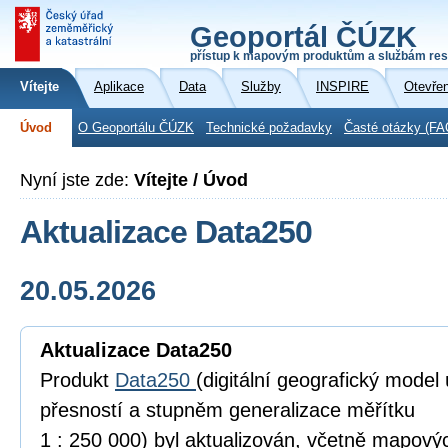
Geoportál ČÚZK
přístup k mapovým produktům a službám res
Vítejte
Aplikace
Data
Služby
INSPIRE
Otevře
Úvod
O Geoportálu ČÚZK
Technické požadavky
Časté otázky (FA
Nyní jste zde:
Vítejte / Úvod
Aktualizace Data250
20.05.2026
Aktualizace Data250
Produkt
Data250
(digitální geografický model
přesností a stupněm generalizace měřítku
1 : 250 000) byl aktualizován, včetně mapov