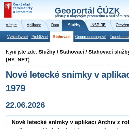
Geoportál ČÚZK
přístup k mapovým produktům a službám res
Vítejte
Aplikace
Data
Služby
INSPIRE
Otevřen
Vyhledávací
Prohlížecí
Stahovací
Geoprocessingové
Transforma
Nyní jste zde:
Služby / Stahovací / Stahovací služb
(HY_NET)
Nové letecké snímky v aplikac
1979
22.06.2026
Nové letecké snímky v aplikaci Archiv z ro