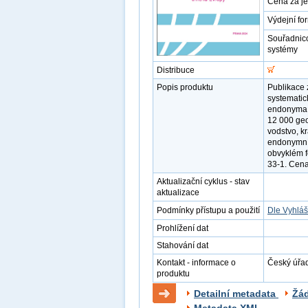
Cena za j
Výdejní fo
Souřadnic
systémy
Distribuce
Popis produktu
Publikace
systematic
endonyma a
12 000 geog
vodstvo, kr
endonymním
obvyklém f
33-1. Cena
Aktualizační cyklus - stav
aktualizace
Podmínky přístupu a použití
Dle Vyhláš
Prohlížení dat
Stahování dat
Kontakt - informace o
Český úřad
produktu
Detailní metadata
Žá