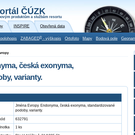
ortál ČÚZK
povým produktům a službám resortu
by
INSPIRE
Otevřená data
®
 polohopis
ZABAGED
- výškopis
Ortofoto
Mapy
Bodová pole
Geona
Evropy
yma, česká exonyma,
y, varianty.
Jména Evropy. Endonyma, česká exonyma, standardizované
podoby, varianty.
kód
632791
dnotka
1 ks