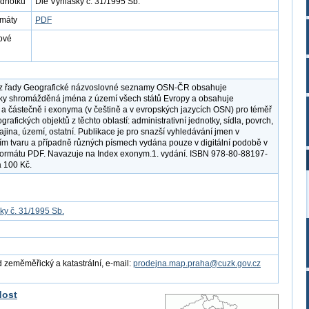
ednotku
Dle Vyhlášky č. 31/1995 Sb.
rmáty
PDF
ové
 z řady Geografické názvoslovné seznamy OSN-ČR obsahuje
ky shromážděná jména z území všech států Evropy a obsahuje
 částečně i exonyma (v češtině a v evropských jazycích OSN) pro téměř
rafických objektů z těchto oblastí: administrativní jednotky, sídla, povrch,
ajina, území, ostatní. Publikace je pro snazší vyhledávání jmen v
 tvaru a případně různých písmech vydána pouze v digitální podobě v
ormátu PDF. Navazuje na Index exonym.1. vydání. ISBN 978-80-88197-
 100 Kč.
ky č. 31/1995 Sb.
 zeměměřický a katastrální, e-mail:
prodejna.map.praha@cuzk.gov.cz
dost