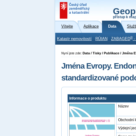
Geop
přístup k ma
Vítejte
Aplikace
Data
Služ
®
Katastr nemovitostí
RÚIAN
ZABAGED
-
Nyní jste zde:
Data / Tisky / Publikace / Jména 
Jména Evropy. Endon
standardizované podob
Informace o produktu
Název
Obchodní 
Výdejní je