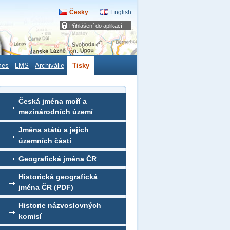
Česky
English
Přihlášení do aplikací
mes
LMS
Archiválie
Tisky
Česká jména moří a
mezinárodních území
Jména států a jejich
územních částí
Geografická jména ČR
Historická geografická
jména ČR (PDF)
Historie názvoslovných
komisí