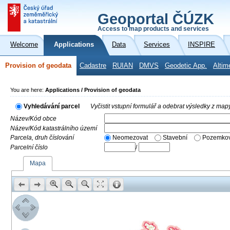
Geoportal ČÚZK
Access to map products and services
Welcome
Applications
Data
Services
INSPIRE
Provision of geodata
Cadastre
RUIAN
DMVS
Geodetic App.
Altim
You are here:
Applications / Provision of geodata
Vyhledávání parcel
Vyčistit vstupní formulář a odebrat výsledky z map
Název/Kód obce
Název/Kód katastrálního území
Parcela, druh číslování
Neomezovat
Stavební
Pozemkov
Parcelní číslo
/
Mapa