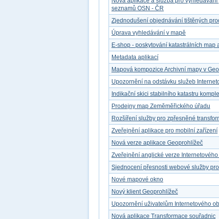
Nová aplikace a služba pro vyhledávání
seznamů OSN - ČR
Zjednodušení objednávání tištěných pro
Úprava vyhledávání v mapě
E-shop - poskytování katastrálních map a
Metadata aplikací
Mapová kompozice Archivní mapy v Geop
Upozornění na odstávku služeb Interne
Indikační skici stabilního katastru kompl
Prodejny map Zeměměřického úřadu
Rozšíření služby pro zpřesněné transfo
Zveřejnění aplikace pro mobilní zařízení
Nová verze aplikace Geoprohlížeč
Zveřejnění anglické verze Internetovéh
Sjednocení přesnosti webové služby pr
Nové mapové okno
Nový klient Geoprohlížeč
Upozornění uživatelům Internetového o
Nová aplikace Transformace souřadnic