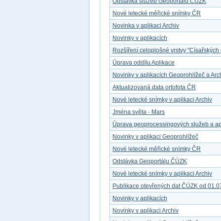
Odstávka služeb Geoportálu ČÚZK
Nové letecké měřické snímky ČR
Novinka v aplikaci Archiv
Novinky v aplikacích
Rozšíření celoplošné vrstvy "Císařských 
Úprava oddílu Aplikace
Novinky v aplikacích Geoprohlížeč a Arc
Aktualizovaná data ortofota ČR
Nové letecké snímky v aplikaci Archiv
Jména světa - Mars
Úprava geoprocessingových služeb a ap
Novinky v aplikaci Geoprohlížeč
Nové letecké měřické snímky ČR
Odstávka Geoportálu ČÚZK
Nové letecké snímky v aplikaci Archiv
Publikace otevřených dat ČÚZK od 01.0
Novinky v aplikacích
Novinky v aplikaci Archiv