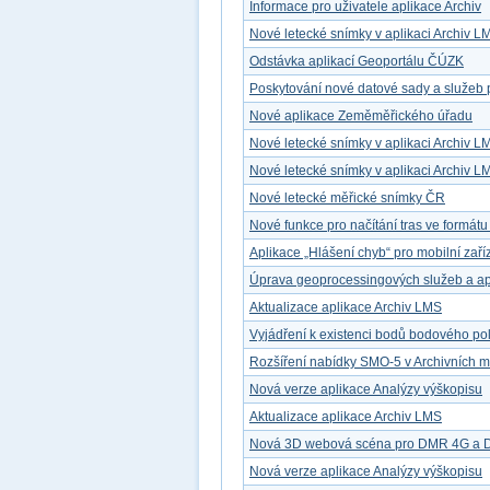
Informace pro uživatele aplikace Archiv
Nové letecké snímky v aplikaci Archiv L
Odstávka aplikací Geoportálu ČÚZK
Poskytování nové datové sady a služeb 
Nové aplikace Zeměměřického úřadu
Nové letecké snímky v aplikaci Archiv L
Nové letecké snímky v aplikaci Archiv L
Nové letecké měřické snímky ČR
Nové funkce pro načítání tras ve formát
Aplikace „Hlášení chyb“ pro mobilní zaří
Úprava geoprocessingových služeb a ap
Aktualizace aplikace Archiv LMS
Vyjádření k existenci bodů bodového po
Rozšíření nabídky SMO-5 v Archivních 
Nová verze aplikace Analýzy výškopisu
Aktualizace aplikace Archiv LMS
Nová 3D webová scéna pro DMR 4G a
Nová verze aplikace Analýzy výškopisu