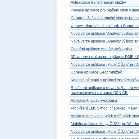
Aktualizace transformační služby
Inovace aplikace pro hlášení chyb v dat
Geoprohlížeč a informační stránky pro mo
Úpravy informačních stránek a Geoprohl
Nová verze aplikace "Analýzy výškopisu
Nová verze aplikace „Analýzy výškopisu
Ocenění aplikace Analýzy výškopisu
3D webová služba pro výškopis DMR 4
Nová verze aplikace „Mapy ČÚZK“ pro A
Úprava aplikace Geoprohlížeč
Katastrální mapa v aplikaci Analýzy výš
Rozšíření aplikace a nová služba pro v
názvoslovných seznamů OSN ČR
Aplikace Analýzy výškopisu
Prohlížení LMS v mobilní aplikaci Map
Aplikace Archiv leteckých měřických sn
Mobilní aplikace Mapy ČÚZK pro Windo
Nová verze aplikace „Mapy ČÚZK“ pro A