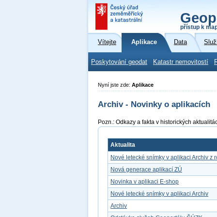
Geop
přístup k ma
Vítejte
Aplikace
Data
Služ
Poskytování geodat
Katastr nemovitostí
Nyní jste zde:
Aplikace
Archiv - Novinky o aplikacích
Pozn.: Odkazy a fakta v historických aktuali
Aktualita
Nové letecké snímky v aplikaci Archiv z 
Nová generace aplikací ZÚ
Novinka v aplikaci E-shop
Nové letecké snímky v aplikaci Archiv
Archiv