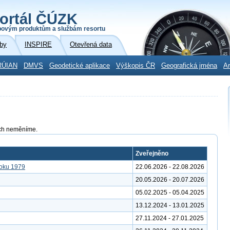
ortál ČÚZK
povým produktům a službám resortu
by
INSPIRE
Otevřená data
RÚIAN
DMVS
Geodetické aplikace
Výškopis ČR
Geografická jména
Ar
tách neměníme.
Zveřejněno
roku 1979
22.06.2026 - 22.08.2026
20.05.2026 - 20.07.2026
05.02.2025 - 05.04.2025
13.12.2024 - 13.01.2025
27.11.2024 - 27.01.2025