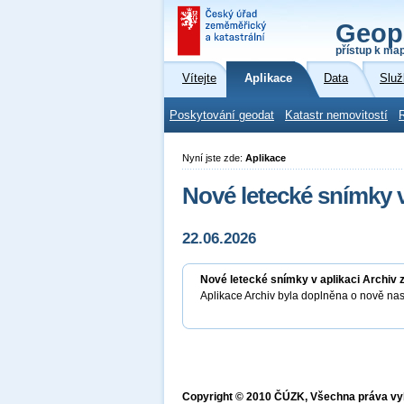
Geop
přístup k ma
Vítejte
Aplikace
Data
Služ
Poskytování geodat
Katastr nemovitostí
Nyní jste zde:
Aplikace
Nové letecké snímky v
22.06.2026
Nové letecké snímky v aplikaci Archiv 
Aplikace Archiv byla doplněna o nově na
Copyright © 2010 ČÚZK, Všechna práva v