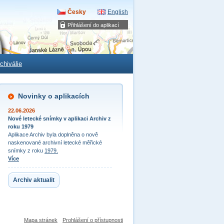
Česky
English
Přihlášení do aplikací
chiválie
Novinky o aplikacích
22.06.2026
Nové letecké snímky v aplikaci Archiv z
roku 1979
Aplikace Archiv byla doplněna o nově
naskenované archivní letecké měřické
snímky z roku
1979.
Více
Archiv aktualit
Mapa stránek
Prohlášení o přístupnosti