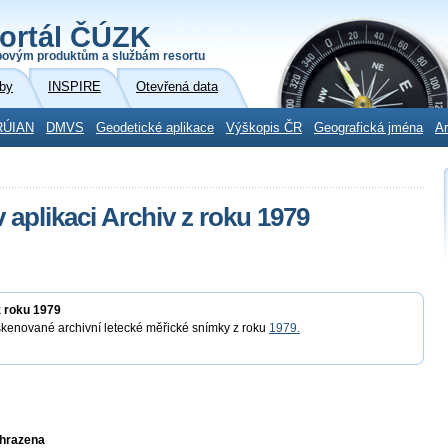
ortál ČÚZK
povým produktům a službám resortu
by
INSPIRE
Otevřená data
RÚIAN
DMVS
Geodetické aplikace
Výškopis ČR
Geografická jména
Ar
 aplikaci Archiv z roku 1979
z roku 1979
skenované archivní letecké měřické snímky z roku
1979.
yhrazena