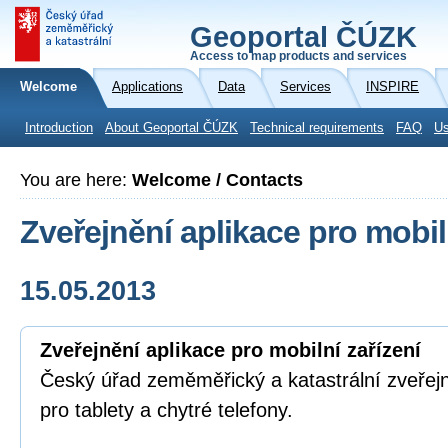
Geoportal ČÚZK
Access to map products and services
Welcome
Applications
Data
Services
INSPIRE
Introduction
About Geoportal ČÚZK
Technical requirements
FAQ
Us
You are here:
Welcome / Contacts
Zveřejnění aplikace pro mobil
15.05.2013
Zveřejnění aplikace pro mobilní zařízení
Český úřad zeměměřický a katastrální zveřejnil
pro tablety a chytré telefony.