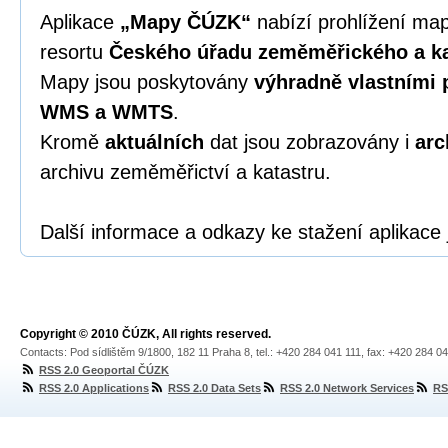
Aplikace
„Mapy ČÚZK“
nabízí prohlížení ma
resortu
Českého úřadu zeměměřického a ka
Mapy jsou poskytovány
výhradně vlastními 
WMS a WMTS
.
Kromě
aktuálních
dat jsou zobrazovány i
arc
archivu zeměměřictví a katastru.
Další informace a odkazy ke stažení aplikac
Copyright © 2010 ČÚZK, All rights reserved.
Contacts: Pod sídlištěm 9/1800, 182 11 Praha 8, tel.: +420 284 041 111, fax: +420 284 0
RSS 2.0 Geoportal ČÚZK
RSS 2.0 Applications
RSS 2.0 Data Sets
RSS 2.0 Network Services
RS