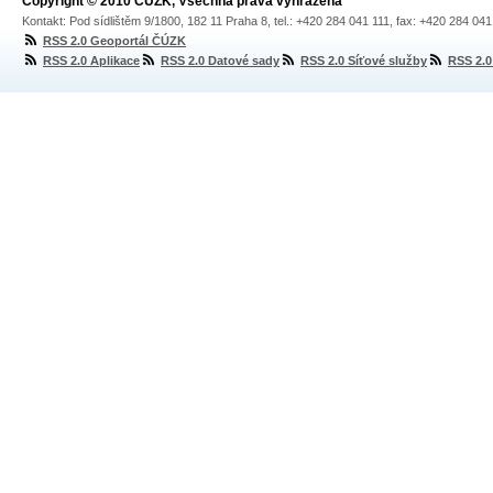
Copyright © 2010 ČÚZK, Všechna práva vyhrazena
Kontakt: Pod sídlištěm 9/1800, 182 11 Praha 8, tel.: +420 284 041 111, fax: +420 284 04
RSS 2.0 Geoportál ČÚZK
RSS 2.0 Aplikace
RSS 2.0 Datové sady
RSS 2.0 Síťové služby
RSS 2.0