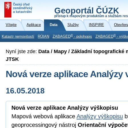
Geoportál ČÚZK
přístup k mapovým produktům a službám res
Vítejte
Aplikace
Data
Služby
INSPIRE
Otevřen
®
®
Katastr nemovitostí
RÚIAN
ZABAGED
- polohopis
ZABAGED
- výšk
Nyní jste zde:
Data / Mapy / Základní topografické
JTSK
Nová verze aplikace Analýzy
16.05.2018
Nová verze aplikace Analýzy výškopisu
Mapová webová aplikace
Analýzy výškopisu
b
geoprocessingový nástroj
Orientační výpoče