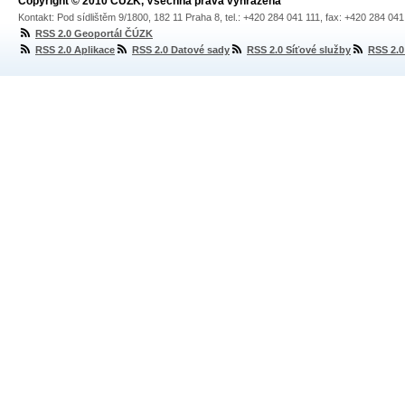
Copyright © 2010 ČÚZK, Všechna práva vyhrazena
Kontakt: Pod sídlištěm 9/1800, 182 11 Praha 8, tel.: +420 284 041 111, fax: +420 284 04
RSS 2.0 Geoportál ČÚZK
RSS 2.0 Aplikace
RSS 2.0 Datové sady
RSS 2.0 Síťové služby
RSS 2.0