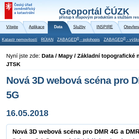
Geoportál ČÚZK
přístup k mapovým produktům a službám res
Vítejte
Aplikace
Data
Služby
INSPIRE
Otevřen
®
®
Katastr nemovitostí
RÚIAN
ZABAGED
- polohopis
ZABAGED
- výšk
Nyní jste zde:
Data / Mapy / Základní topografické
JTSK
Nová 3D webová scéna pro 
5G
16.05.2018
Nová 3D webová scéna pro DMR 4G a DM