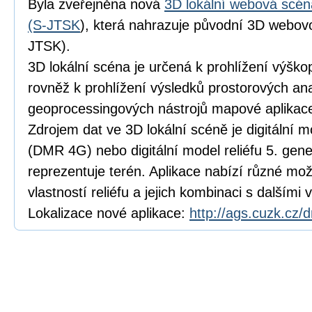
Byla zveřejněna nová
3D lokální webová sc
(S-JTSK
), která nahrazuje původní 3D webo
JTSK).
3D lokální scéna je určená k prohlížení výško
rovněž k prohlížení výsledků prostorových an
geoprocessingových nástrojů mapové aplika
Zdrojem dat ve 3D lokální scéně je digitální m
(DMR 4G) nebo digitální model reliéfu 5. gen
reprezentuje terén. Aplikace nabízí různé mo
vlastností reliéfu a jejich kombinaci s dalšími
Lokalizace nové aplikace:
http://ags.cuzk.cz