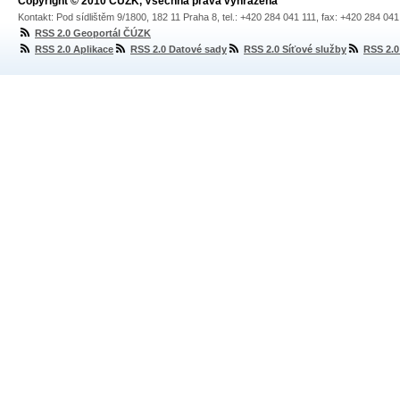
Copyright © 2010 ČÚZK, Všechna práva vyhrazena
Kontakt: Pod sídlištěm 9/1800, 182 11 Praha 8, tel.: +420 284 041 111, fax: +420 284 04
RSS 2.0 Geoportál ČÚZK
RSS 2.0 Aplikace
RSS 2.0 Datové sady
RSS 2.0 Síťové služby
RSS 2.0