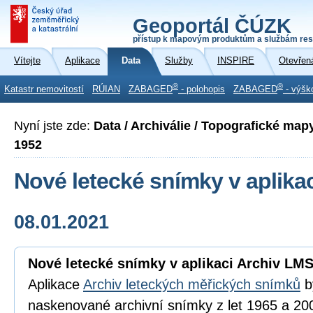
Geoportál ČÚZK
přístup k mapovým produktům a službám res
Vítejte
Aplikace
Data
Služby
INSPIRE
Otevřen
®
®
Katastr nemovitostí
RÚIAN
ZABAGED
- polohopis
ZABAGED
- výšk
Nyní jste zde:
Data / Archiválie / Topografické map
1952
Nové letecké snímky v aplika
08.01.2021
Nové letecké snímky v aplikaci Archiv LM
Aplikace
Archiv leteckých měřických snímků
b
naskenované archivní snímky z let 1965 a 20