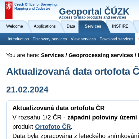
Geoportal ČÚZK
Access to map products and services
Welcome
Applications
Data
Services
INSPIRE
Introduction
Discovery services
View services
Download services
You are here:
Services / Geoprocessing services / 
Aktualizovaná data ortofota 
21.02.2024
Aktualizovaná data ortofota ČR
V rozsahu 1/2 ČR -
západní poloviny území
produkt
Ortofoto ČR
.
Data byla zpracována z leteckého snímkování