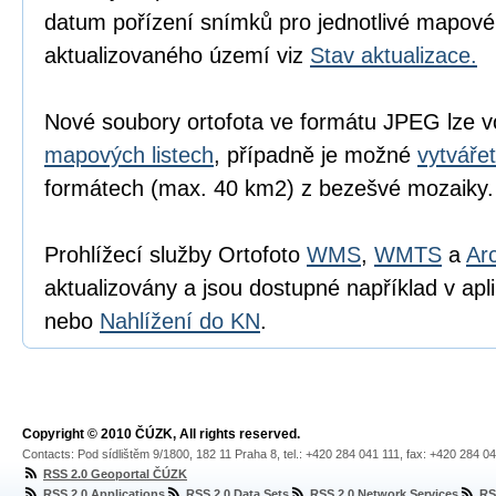
datum pořízení snímků pro jednotlivé mapové 
aktualizovaného území viz
Stav aktualizace.
Nové soubory ortofota ve formátu JPEG lze 
mapových listech
, případně je možné
vytváře
formátech (max. 40 km2) z bezešvé mozaiky.
Prohlížecí služby Ortofoto
WMS
,
WMTS
a
Ar
aktualizovány a jsou dostupné například v apl
nebo
Nahlížení do KN
.
Copyright © 2010 ČÚZK, All rights reserved.
Contacts: Pod sídlištěm 9/1800, 182 11 Praha 8, tel.: +420 284 041 111, fax: +420 284 0
RSS 2.0 Geoportal ČÚZK
RSS 2.0 Applications
RSS 2.0 Data Sets
RSS 2.0 Network Services
RS