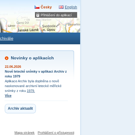
Česky
English
Přihlášení do aplikací
chiválie
Novinky o aplikacích
22.06.2026
Nové letecké snímky v aplikaci Archiv z
roku 1979
Aplikace Archiv byla doplněna o nově
naskenované archivní letecké měřické
snímky z roku
1979.
Více
Archiv aktualit
Mapa stránek
Prohlášení o přístupnosti