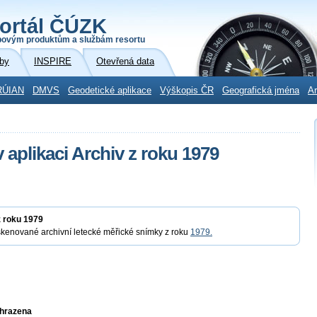
ortál ČÚZK
povým produktům a službám resortu
by
INSPIRE
Otevřená data
RÚIAN
DMVS
Geodetické aplikace
Výškopis ČR
Geografická jména
Ar
 aplikaci Archiv z roku 1979
z roku 1979
skenované archivní letecké měřické snímky z roku
1979.
yhrazena