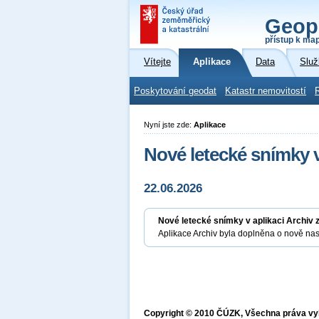
Geop
přístup k ma
Vítejte
Aplikace
Data
Služ
Poskytování geodat
Katastr nemovitostí
Nyní jste zde:
Aplikace
Nové letecké snímky v
22.06.2026
Nové letecké snímky v aplikaci Archiv 
Aplikace Archiv byla doplněna o nově na
Copyright © 2010 ČÚZK, Všechna práva v